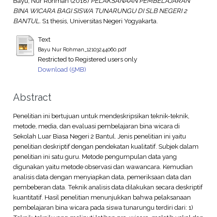
Bayu, Nur Rohman
(2018)
PELAKSANAAN PEMBELAJARAN
BINA WICARA BAGI SISWA TUNARUNGU DI SLB NEGERI 2
BANTUL.
S1 thesis, Universitas Negeri Yogyakarta.
Text
Bayu Nur Rohman_12103244060.pdf
Restricted to Registered users only
Download (5MB)
Abstract
Penelitian ini bertujuan untuk mendeskripsikan teknik-teknik,
metode, media, dan evaluasi pembelajaran bina wicara di
Sekolah Luar Biasa Negeri 2 Bantul. Jenis penelitian ini yaitu
penelitian deskriptif dengan pendekatan kualitatif. Subjek dalam
penelitian ini satu guru. Metode pengumpulan data yang
digunakan yaitu metode observasi dan wawancara. Kemudian
analisis data dengan menyiapkan data, pemeriksaan data dan
pembeberan data. Teknik analisis data dilakukan secara deskriptif
kuantitatif. Hasil penelitian menunjukkan bahwa pelaksanaan
pembelajaran bina wicara pada siswa tunarungu terdiri dari: 1)