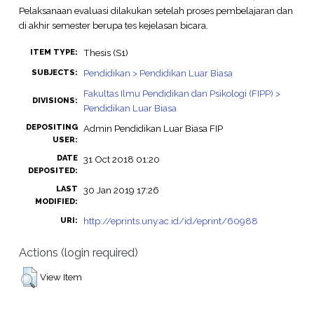
Pelaksanaan evaluasi dilakukan setelah proses pembelajaran dan
di akhir semester berupa tes kejelasan bicara.
Thesis (S1)
ITEM TYPE:
Pendidikan > Pendidikan Luar Biasa
SUBJECTS:
Fakultas Ilmu Pendidikan dan Psikologi (FIPP) >
DIVISIONS:
Pendidikan Luar Biasa
DEPOSITING
Admin Pendidikan Luar Biasa FIP
USER:
DATE
31 Oct 2018 01:20
DEPOSITED:
LAST
30 Jan 2019 17:26
MODIFIED:
http://eprints.uny.ac.id/id/eprint/60988
URI:
Actions (login required)
View Item