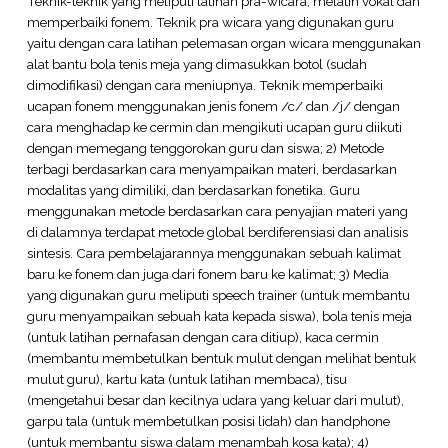
Teknik-teknik yang meliputi latihan pra-wicara, melatih vokal dan
memperbaiki fonem. Teknik pra wicara yang digunakan guru
yaitu dengan cara latihan pelemasan organ wicara menggunakan
alat bantu bola tenis meja yang dimasukkan botol (sudah
dimodifikasi) dengan cara meniupnya. Teknik memperbaiki
ucapan fonem menggunakan jenis fonem /c/ dan /j/ dengan
cara menghadap ke cermin dan mengikuti ucapan guru diikuti
dengan memegang tenggorokan guru dan siswa; 2) Metode
terbagi berdasarkan cara menyampaikan materi, berdasarkan
modalitas yang dimiliki, dan berdasarkan fonetika. Guru
menggunakan metode berdasarkan cara penyajian materi yang
di dalamnya terdapat metode global berdiferensiasi dan analisis
sintesis. Cara pembelajarannya menggunakan sebuah kalimat
baru ke fonem dan juga dari fonem baru ke kalimat; 3) Media
yang digunakan guru meliputi speech trainer (untuk membantu
guru menyampaikan sebuah kata kepada siswa), bola tenis meja
(untuk latihan pernafasan dengan cara ditiup), kaca cermin
(membantu membetulkan bentuk mulut dengan melihat bentuk
mulut guru), kartu kata (untuk latihan membaca), tisu
(mengetahui besar dan kecilnya udara yang keluar dari mulut),
garpu tala (untuk membetulkan posisi lidah) dan handphone
(untuk membantu siswa dalam menambah kosa kata); 4)