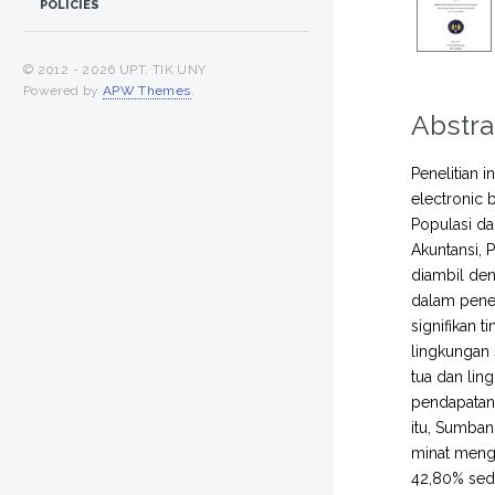
POLICIES
© 2012 -
2026 UPT. TIK UNY
Powered by
APW Themes
.
Abstra
Penelitian 
electronic 
Populasi da
Akuntansi, 
diambil den
dalam penel
signifikan 
lingkungan 
tua dan lin
pendapatan
itu, Sumban
minat mengg
42,80% seda