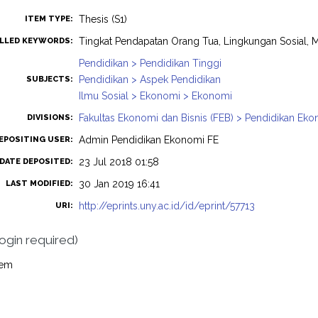
Thesis (S1)
ITEM TYPE:
Tingkat Pendapatan Orang Tua, Lingkungan Sosial, 
LLED KEYWORDS:
Pendidikan > Pendidikan Tinggi
Pendidikan > Aspek Pendidikan
SUBJECTS:
Ilmu Sosial > Ekonomi > Ekonomi
Fakultas Ekonomi dan Bisnis (FEB) > Pendidikan Ek
DIVISIONS:
Admin Pendidikan Ekonomi FE
EPOSITING USER:
23 Jul 2018 01:58
DATE DEPOSITED:
30 Jan 2019 16:41
LAST MODIFIED:
http://eprints.uny.ac.id/id/eprint/57713
URI:
login required)
tem