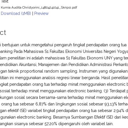
Text
Kurnia Audita Christyorini_14804241041_Skripsi.pdf
Download (1MB)
|
Preview
ct
ini bertujuan untuk mengetahui pengaruh tingkat pendapatan orang tu
banking Pada Mahasiswa S1 Fakultas Ekonomi Universitas Negeri Yogyakar
lam penelitian ini adalah mahasiswa S1 Fakultas Ekonomi UNY yang ter
Pendidikan Akuntansi, Manajemen dan Pendidikan Administrasi Perkant
gan teknik proportional random sampling. Instrumen yang digunakan da
itian ini menggunakan analisis regresi linear berganda. Hasil penelit
tingkat pendapatan orang tua terhadap minat menggunakan electronic ba
sosial terhadap minat menggunakan electronic banking. (3) Terdapat p
gkungan sosial secara bersama-sama terhadap minat menggunakan elec
 orang tua sebesar 6,87% dan lingkungan sosial sebesar 93,13% terh
gan efektif (SE) variabel tingkat pendapatan orang tua sebesar 2,94% 
unakan electronic banking. Besarnya Sumbangan Efektif (SE) dari kedu
ngkan sisanya sebesar 57,20% dipengaruhi oleh variabel lain.