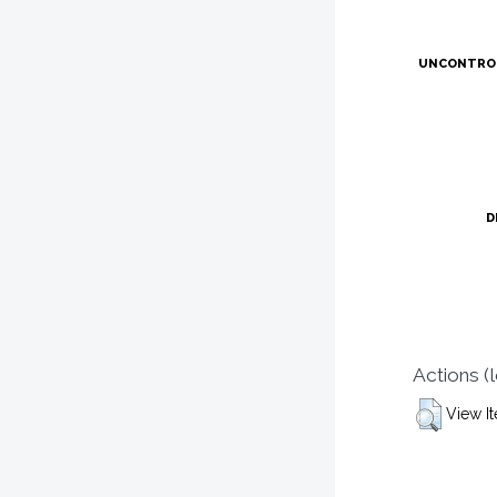
UNCONTRO
D
Actions (
View I