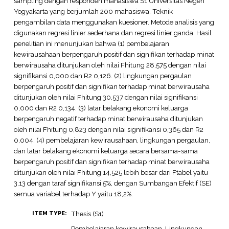
sampling dengan responden mahasiswa S1 Universitas Negeri
Yogyakarta yang berjumlah 200 mahasiswa. Teknik
pengambilan data menggunakan kuesioner. Metode analisis yang
digunakan regresi linier sederhana dan regresi linier ganda. Hasil
penelitian ini menunjukan bahwa (1) pembelajaran
kewirausahaan berpengaruh positif dan signifikan terhadap minat
berwirausaha ditunjukan oleh nilai Fhitung 28,575 dengan nilai
signifikansi 0,000 dan R2 0,126. (2) lingkungan pergaulan
berpengaruh positif dan signifikan terhadap minat berwirausaha
ditunjukan oleh nilai Fhitung 30,537 dengan nilai signifikansi
0,000 dan R2 0,134. (3) latar belakang ekonomi keluarga
berpengaruh negatif terhadap minat berwirausaha ditunjukan
oleh nilai Fhitung 0,823 dengan nilai signifikansi 0,365 dan R2
0,004. (4) pembelajaran kewirausahaan, lingkungan pergaulan,
dan latar belakang ekonomi keluarga secara bersama-sama
berpengaruh positif dan signifikan terhadap minat berwirausaha
ditunjukan oleh nilai Fhitung 14,525 lebih besar dari Ftabel yaitu
3,13 dengan taraf signifikansi 5%, dengan Sumbangan Efektif (SE)
semua variabel terhadap Y yaitu 18,2%.
Thesis (S1)
ITEM TYPE:
Pembelajaran kewirausahaan, Lingkungan