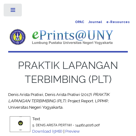
Toggle
OPAC
Journal
e-Resources
PRAKTIK LAPANGAN
TERBIMBING (PLT)
Denis Arista Pratiwi, Denis Arista Pratiwi
(2017)
PRAKTIK
LAPANGAN TERBIMBING (PLT).
Project Report. LPPMP,
Universitas Negeri Yogyakarta.
Text
5. DENIS ARISTA PERTIWI - 14416241026.pdf
Download (5MB)
|
Preview