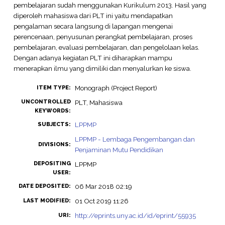
pembelajaran sudah menggunakan Kurikulum 2013. Hasil yang
diperoleh mahasiswa dari PLT ini yaitu mendapatkan
pengalaman secara langsung di lapangan mengenai
perencenaan, penyusunan perangkat pembelajaran, proses
pembelajaran, evaluasi pembelajaran, dan pengelolaan kelas.
Dengan adanya kegiatan PLT ini diharapkan mampu
menerapkan ilmu yang dimiliki dan menyalurkan ke siswa.
Monograph (Project Report)
ITEM TYPE:
UNCONTROLLED
PLT, Mahasiswa
KEYWORDS:
LPPMP
SUBJECTS:
LPPMP - Lembaga Pengembangan dan
DIVISIONS:
Penjaminan Mutu Pendidikan
DEPOSITING
LPPMP
USER:
06 Mar 2018 02:19
DATE DEPOSITED:
01 Oct 2019 11:26
LAST MODIFIED:
http://eprints.uny.ac.id/id/eprint/55935
URI: