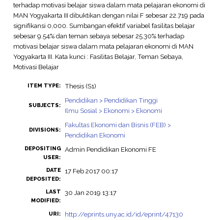
terhadap motivasi belajar siswa dalam mata pelajaran ekonomi di
MAN Yogyakarta III dibuktikan dengan nilai F sebesar 22.719 pada
signifikansi 0,000. Sumbangan efektif variabel fasilitas belajar
sebesar 9.54% dan teman sebaya sebesar 25.30% terhadap
motivasi belajar siswa dalam mata pelajaran ekonomi di MAN
Yogyakarta III. Kata kunci : Fasilitas Belajar, Teman Sebaya,
Motivasi Belajar
Thesis (S1)
ITEM TYPE:
Pendidikan > Pendidikan Tinggi
SUBJECTS:
Ilmu Sosial > Ekonomi > Ekonomi
Fakultas Ekonomi dan Bisnis (FEB) >
DIVISIONS:
Pendidikan Ekonomi
DEPOSITING
Admin Pendidikan Ekonomi FE
USER:
DATE
17 Feb 2017 00:17
DEPOSITED:
LAST
30 Jan 2019 13:17
MODIFIED:
http://eprints.uny.ac.id/id/eprint/47130
URI: