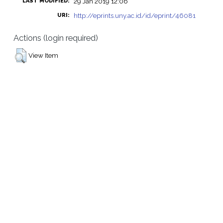
29 Jan 2019 12:06
LAST MODIFIED:
http://eprints.uny.ac.id/id/eprint/46081
URI:
Actions (login required)
View Item