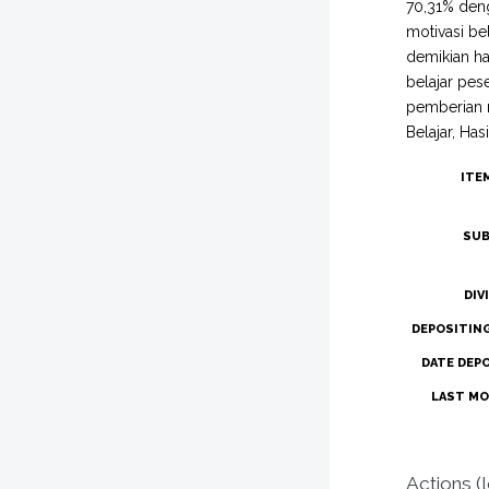
70,31% deng
motivasi bel
demikian has
belajar pes
pemberian 
Belajar, Hasi
ITE
SUB
DIV
DEPOSITIN
DATE DEP
LAST MO
Actions (