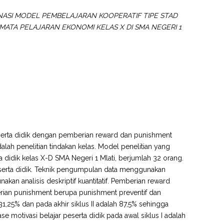
SI MODEL PEMBELAJARAN KOOPERATIF TIPE STAD
MATA PELAJARAN EKONOMI KELAS X DI SMA NEGERI 1
 peserta didik dengan pemberian reward dan punishment
alah penelitian tindakan kelas. Model penelitian yang
 didik kelas X-D SMA Negeri 1 Mlati, berjumlah 32 orang.
 peserta didik. Teknik pengumpulan data menggunakan
kan analisis deskriptif kuantitatif. Pemberian reward
rian punishment berupa punishment preventif dan
1,25% dan pada akhir siklus II adalah 87,5% sehingga
tase motivasi belajar peserta didik pada awal siklus I adalah