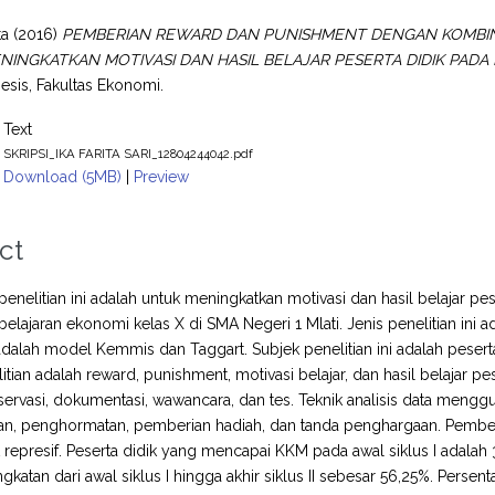
ta
(2016)
PEMBERIAN REWARD DAN PUNISHMENT DENGAN KOMBINA
INGKATKAN MOTIVASI DAN HASIL BELAJAR PESERTA DIDIK PADA 
esis, Fakultas Ekonomi.
Text
SKRIPSI_IKA FARITA SARI_12804244042.pdf
Download (5MB)
|
Preview
ct
 penelitian ini adalah untuk meningkatkan motivasi dan hasil belajar
lajaran ekonomi kelas X di SMA Negeri 1 Mlati. Jenis penelitian ini ad
dalah model Kemmis dan Taggart. Subjek penelitian ini adalah peserta
itian adalah reward, punishment, motivasi belajar, dan hasil belajar
rvasi, dokumentasi, wawancara, dan tes. Teknik analisis data mengguna
ian, penghormatan, pemberian hadiah, dan tanda penghargaan. Pembe
represif. Peserta didik yang mencapai KKM pada awal siklus I adalah 3
ngkatan dari awal siklus I hingga akhir siklus II sebesar 56,25%. Persen