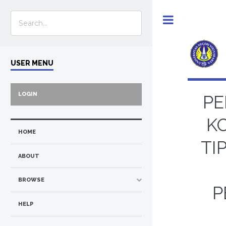
Toggle
USER MENU
LOGIN
PE
K
HOME
TI
ABOUT
BROWSE
P
HELP