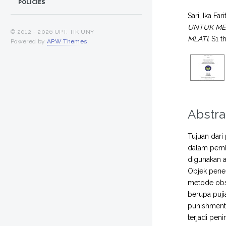
POLICIES
Sari, Ika Fari
UNTUK MEN
© 2012 -
2026 UPT. TIK UNY
MLATI.
S1 th
Powered by
APW Themes
.
Abstra
Tujuan dari
dalam pembe
digunakan a
Objek penel
metode obse
berupa puj
punishment 
terjadi peni