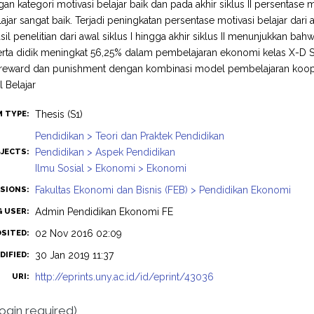
an kategori motivasi belajar baik dan pada akhir siklus II persentase 
ajar sangat baik. Terjadi peningkatan persentase motivasi belajar dari a
il penelitian dari awal siklus I hingga akhir siklus II menunjukkan bah
erta didik meningkat 56,25% dalam pembelajaran ekonomi kelas X-D S
reward dan punishment dengan kombinasi model pembelajaran koopera
l Belajar
Thesis (S1)
M TYPE:
Pendidikan > Teori dan Praktek Pendidikan
Pendidikan > Aspek Pendidikan
JECTS:
Ilmu Sosial > Ekonomi > Ekonomi
Fakultas Ekonomi dan Bisnis (FEB) > Pendidikan Ekonomi
ISIONS:
Admin Pendidikan Ekonomi FE
G USER:
02 Nov 2016 02:09
OSITED:
30 Jan 2019 11:37
DIFIED:
http://eprints.uny.ac.id/id/eprint/43036
URI:
login required)