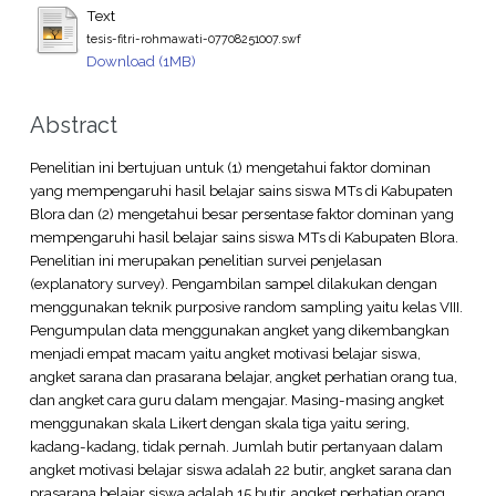
Text
tesis-fitri-rohmawati-07708251007.swf
Download (1MB)
Abstract
Penelitian ini bertujuan untuk (1) mengetahui faktor dominan
yang mempengaruhi hasil belajar sains siswa MTs di Kabupaten
Blora dan (2) mengetahui besar persentase faktor dominan yang
mempengaruhi hasil belajar sains siswa MTs di Kabupaten Blora.
Penelitian ini merupakan penelitian survei penjelasan
(explanatory survey). Pengambilan sampel dilakukan dengan
menggunakan teknik purposive random sampling yaitu kelas VIII.
Pengumpulan data menggunakan angket yang dikembangkan
menjadi empat macam yaitu angket motivasi belajar siswa,
angket sarana dan prasarana belajar, angket perhatian orang tua,
dan angket cara guru dalam mengajar. Masing-masing angket
menggunakan skala Likert dengan skala tiga yaitu sering,
kadang-kadang, tidak pernah. Jumlah butir pertanyaan dalam
angket motivasi belajar siswa adalah 22 butir, angket sarana dan
prasarana belajar siswa adalah 15 butir, angket perhatian orang