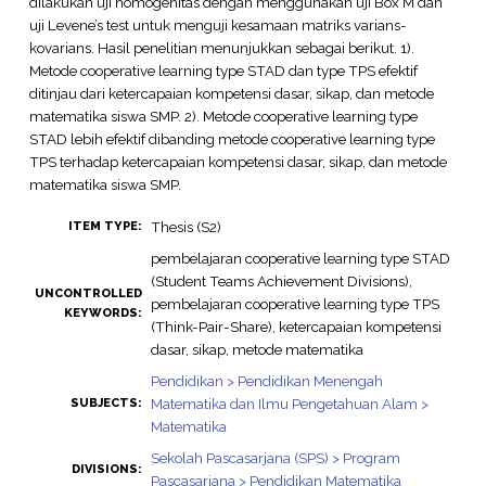
dilakukan uji homogenitas dengan menggunakan uji Box’M dan
uji Levene’s test untuk menguji kesamaan matriks varians-
kovarians. Hasil penelitian menunjukkan sebagai berikut. 1).
Metode cooperative learning type STAD dan type TPS efektif
ditinjau dari ketercapaian kompetensi dasar, sikap, dan metode
matematika siswa SMP. 2). Metode cooperative learning type
STAD lebih efektif dibanding metode cooperative learning type
TPS terhadap ketercapaian kompetensi dasar, sikap, dan metode
matematika siswa SMP.
Thesis (S2)
ITEM TYPE:
pembelajaran cooperative learning type STAD
(Student Teams Achievement Divisions),
UNCONTROLLED
pembelajaran cooperative learning type TPS
KEYWORDS:
(Think-Pair-Share), ketercapaian kompetensi
dasar, sikap, metode matematika
Pendidikan > Pendidikan Menengah
Matematika dan Ilmu Pengetahuan Alam >
SUBJECTS:
Matematika
Sekolah Pascasarjana (SPS) > Program
DIVISIONS:
Pascasarjana > Pendidikan Matematika