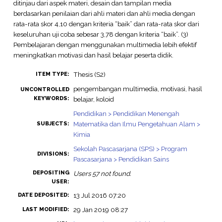
ditinjau dari aspek materi, desain dan tampilan media
berdasarkan penilaian dari ahli materi dan ahli media dengan
rata-rata skor 4,10 dengan kriteria “baik” dan rata-rata skor dari
keseluruhan uji coba sebesar 3,78 dengan kriteria “baik”. (3)
Pembelajaran dengan menggunakan multimedia lebih efektif
meningkatkan motivasi dan hasil belajar peserta didik.
Thesis (S2)
ITEM TYPE:
pengembangan multimedia, motivasi, hasil
UNCONTROLLED
KEYWORDS:
belajar, koloid
Pendidikan > Pendidikan Menengah
Matematika dan Ilmu Pengetahuan Alam >
SUBJECTS:
Kimia
Sekolah Pascasarjana (SPS) > Program
DIVISIONS:
Pascasarjana > Pendidikan Sains
DEPOSITING
Users 57 not found.
USER:
13 Jul 2016 07:20
DATE DEPOSITED:
29 Jan 2019 08:27
LAST MODIFIED: