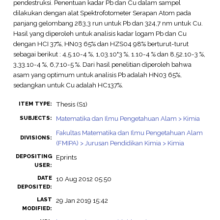
pendestruksi. Penentuan kadar Pb dan Cu dalam sampel
dilakukan dengan alat Spektrofotometer Serapan Atom pada
panjang gelombang 283,3 run untuk Pb dan 324,7 nm untuk Cu.
Hasil yang diperoleh untuk analisis kadar logam Pb dan Cu
dengan HCI 37%, HN03 65% dan HZS04 98% berturut-turut
sebagai berikut : 4,5.10-4 %, 1,03.10"3 %, 1.10-4 % dan 8,52.10-3 %,
3,33.10-4 %, 6,7.10-5 %. Dari hasil penelitian diperoleh bahwa
asam yang optimum untuk analisis Pb adalah HN03 65%,
sedangkan untuk Cu adalah HC137%.
Thesis (S1)
ITEM TYPE:
Matematika dan Ilmu Pengetahuan Alam > Kimia
SUBJECTS:
Fakultas Matematika dan Ilmu Pengetahuan Alam
DIVISIONS:
(FMIPA) > Jurusan Pendidikan Kimia > Kimia
DEPOSITING
Eprints
USER:
DATE
10 Aug 2012 05:50
DEPOSITED:
LAST
29 Jan 2019 15:42
MODIFIED: