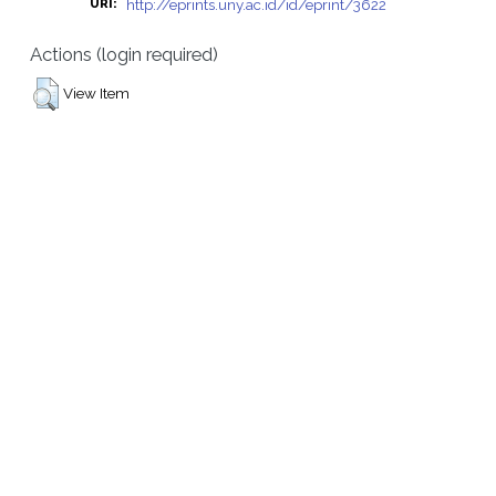
http://eprints.uny.ac.id/id/eprint/3622
URI:
Actions (login required)
View Item