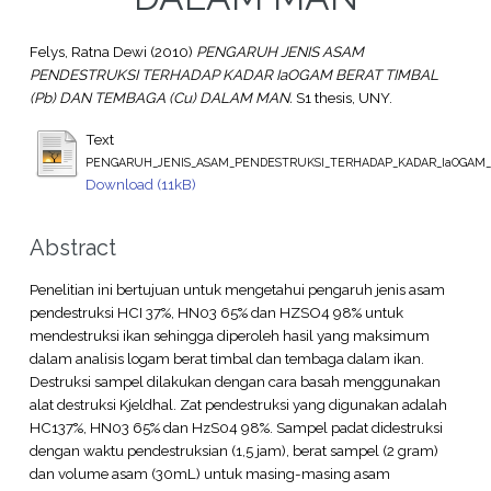
Felys, Ratna Dewi
(2010)
PENGARUH JENIS ASAM
PENDESTRUKSI TERHADAP KADAR IaOGAM BERAT TIMBAL
(Pb) DAN TEMBAGA (Cu) DALAM MAN.
S1 thesis, UNY.
Text
PENGARUH_JENIS_ASAM_PENDESTRUKSI_TERHADAP_KADAR_IaOGAM_B
Download (11kB)
Abstract
Penelitian ini bertujuan untuk mengetahui pengaruh jenis asam
pendestruksi HCI 37%, HN03 65% dan HZSO4 98% untuk
mendestruksi ikan sehingga diperoleh hasil yang maksimum
dalam analisis logam berat timbal dan tembaga dalam ikan.
Destruksi sampel dilakukan dengan cara basah menggunakan
alat destruksi Kjeldhal. Zat pendestruksi yang digunakan adalah
HC137%, HN03 65% dan HzS04 98%. Sampel padat didestruksi
dengan waktu pendestruksian (1,5 jam), berat sampel (2 gram)
dan volume asam (30mL) untuk masing-masing asam