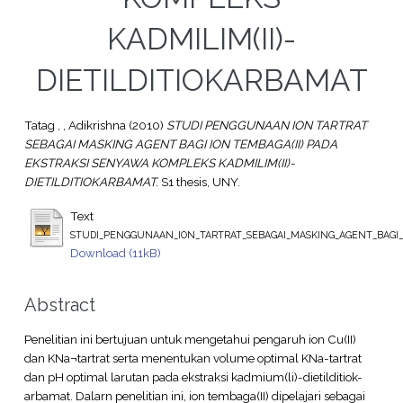
KADMILIM(II)-
DIETILDITIOKARBAMAT
Tatag , , Adikrishna
(2010)
STUDI PENGGUNAAN ION TARTRAT
SEBAGAI MASKING AGENT BAGI ION TEMBAGA(II) PADA
EKSTRAKSI SENYAWA KOMPLEKS KADMILIM(II)-
DIETILDITIOKARBAMAT.
S1 thesis, UNY.
Text
STUDI_PENGGUNAAN_ION_TARTRAT_SEBAGAI_MASKING_AGENT_BAGI_
Download (11kB)
Abstract
Penelitian ini bertujuan untuk mengetahui pengaruh ion Cu(II)
dan KNa¬tartrat serta menentukan volume optimal KNa-tartrat
dan pH optimal larutan pada ekstraksi kadmium(li)-dietilditiok-
arbamat. Dalarn penelitian ini, ion tembaga(II) dipelajari sebagai