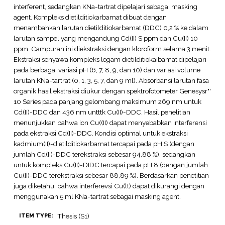
interferent, sedangkan KNa-tartrat dipelajari sebagai masking
agent. Kompleks dietilditiokarbamat dibuat dengan
menambahkan larutan dietilditiokarbamat (DDC) 0,2 % ke dalam
larutan sampel yang mengandung Cd(II) S ppm dan Cu(II) 10
ppm. Campuran ini diekstraksi dengan kloroform selama 3 menit.
Ekstraksi senyawa kompleks logam dietilditiokaibamat dipelajari
pada berbagai variasi pH (6, 7, 8, 9, dan 10) dan variasi volume
larutan KNa-tartrat (0, 1, 3, 5, 7, dan 9 ml). Absorbansi larutan fasa
organik hasil ekstraksi diukur dengan spektrofotometer Genesysr"'
10 Series pada panjang gelombang maksimum 269 nm untuk
Cd(II)-DDC dan 436 nm untttk Cu(II)-DDC. Hasil penelitian
menunjukkan bahwa ion Cu((II) dapat menyebabkan interferensi
pada ekstraksi Cd(II)-DDC. Kondisi optimal untuk ekstraksi
kadmium(II)-dietilditiokarbamat tercapai pada pH S (dengan
jumlah Cd(II)-DDC terekstraksi sebesar 94,88 %), sedangkan
untuk kompleks Cu(II)-DIDC tercapai pada pH 8 (dengan jumlah
Cu(II)-DDC terekstraksi sebesar 88,89 %). Berdasarkan penetitian
juga diketahui bahwa interferevsi Cu(lt) dapat dikurangi dengan
menggunakan 5 ml KNa-tartrat sebagai masking agent.
Thesis (S1)
ITEM TYPE: