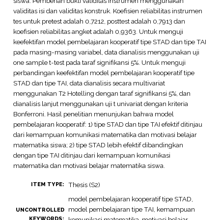
siswa. Pemberian bukti validitas instrumen menggunakan
validitas isi dan validitas konstruk. Koefisien reliabilitas instrumen
tes untuk pretest adalah 0,7212, posttest adalah 0,7913 dan
koefisien reliabilitas angket adalah 0,9363. Untuk menguji
keefektifan model pembelajaran kooperatif tipe STAD dan tipe TAI
pada masing-masing variabel, data dianalisis menggunakan uji
one sample t-test pada taraf signifikansi 5%. Untuk menguji
perbandingan keefektifan model pembelajaran kooperatif tipe
STAD dan tipe TAI, data dianalisis secara multivariat
menggunakan T2 Hotelling dengan taraf signifikansi 5%, dan
dianalisis lanjut menggunakan uji t univariat dengan kriteria
Bonferroni. Hasil penelitian menunjukan bahwa model
pembelajaran kooperatif: 1) tipe STAD dan tipe TAI efektif ditinjau
dari kemampuan komunikasi matematika dan motivasi belajar
matematika siswa; 2) tipe STAD lebih efektif dibandingkan
dengan tipe TAI ditinjau dari kemampuan komunikasi
matematika dan motivasi belajar matematika siswa.
Thesis (S2)
ITEM TYPE:
model pembelajaran kooperatif tipe STAD,
model pembelajaran tipe TAI, kemampuan
UNCONTROLLED
KEYWORDS:
komunikasi matematika, motivasi belajar