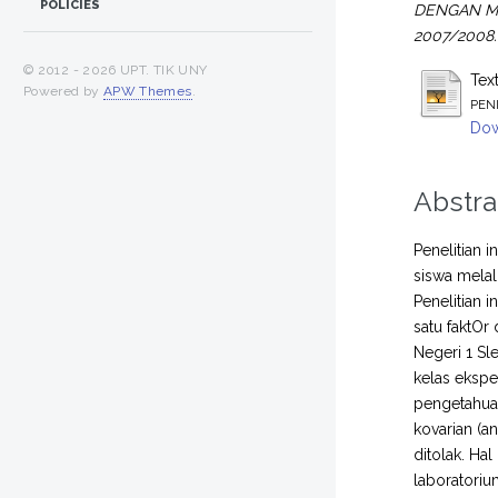
POLICIES
DENGAN ME
2007/2008.
© 2012 -
2026 UPT. TIK UNY
Tex
Powered by
APW Themes
.
PEN
Dow
Abstra
Penelitian 
siswa melal
Penelitian i
satu faktOr
Negeri 1 Sl
kelas ekspe
pengetahuan 
kovarian (a
ditolak. Ha
laboratori