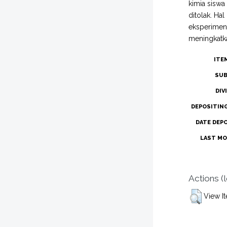
kimia siswa
ditolak. Hal
eksperimen
meningkatka
ITE
SUB
DIV
DEPOSITIN
DATE DEP
LAST MO
Actions (
View I