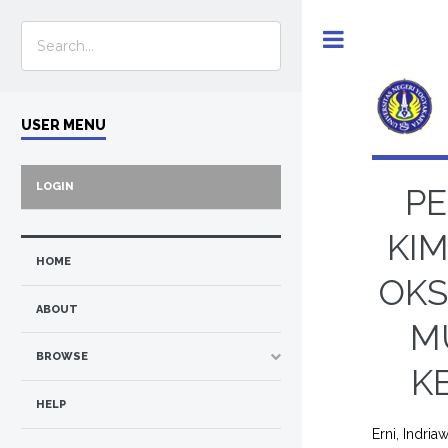
Toggle
USER MENU
LOGIN
PE
KIM
HOME
OKS
ABOUT
M
BROWSE
K
HELP
Erni, Indria