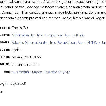
 dikendalikan secara statistik. Analisis dengan uji t didapatkan harga 
 ini berarti bahwa tidak ada perbedaan yang signifikan antara motivasi 
. Dengan demikian dapat disimpulkan pembelajaran kimia dengan men
n secara signifkan prestasi dan motivasi belajar kimia siswa di Neger
Thesis (S1)
M TYPE:
Matematika dan Ilmu Pengetahuan Alam > Kimia
JECTS:
Fakultas Matematika dan Ilmu Pengetahuan Alam (FMIPA) > Jur
ISIONS:
Eprints
G USER:
08 Aug 2012 18:00
OSITED:
29 Jan 2019 15:39
DIFIED:
http://eprints.uny.ac.id/id/eprint/3447
URI:
login required)
tem