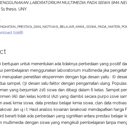
NGGUNAKAN LABORATORIUM MULTIMEDIA PADA SISWA SMA NEGE
S1 thesis, UNY.
t
INGKATAN_PRESTASI_DAN_NIOTIVASI_BELAJAR_KIMIA_SISWA_PADA_MATERI_POK
nload (11kB)
ct
ini bertujuan untuk menentukan ada tidaknya perbedaan yang positif dan
ui pembelajaran menggunakan laboratorium multimedia jika pengetahuan
ni merupakan penelitian eksperimen dengan tiga desain yaitu : (l) desai
 dua sampel, (3) desain satu faktor dengan pengamatan ulang. Populas
eman yang berjumlah 216 siswa dan dibagi dalam 6 kelas. Sampel pene
rimen (Al) dan kelas kontrol (A2) yang diambil secara purpo.ssive samp
awal kimia siswa, data prestasi belajar kimia siswa, clan data motivasi
nakova) Jan uj i t. Hasil analisis kovarian (anakova) mendapatkan harga
l in] berarti tidak ada perbedaan yang signifikan antara prestasi bela
um multimedia dengan siswa yang mengikuti pembelajaran tanpa meng