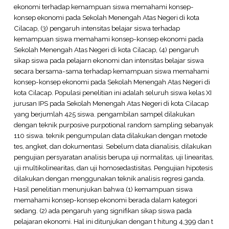
ekonomi terhadap kemampuan siswa memahami konsep-
konsep ekonomi pada Sekolah Menengah Atas Negeri di kota
Cilacap, (3) pengaruh intensitas belajar siswa terhadap
kemampuan siswa memahami konsep-konsep ekonomi pada
Sekolah Menengah Atas Negeri di kota Cilacap, (4) pengaruh
sikap siswa pada pelajarn ekonomi dan intensitas belajar siswa
secara bersama-sama terhadap kemampuan siswa memahami
konsep-konsep ekonomi pada Sekolah Menengah Atas Negeri di
kota Cilacap. Populasi penelitian ini adalah seluruh siswa kelas XI
jurusan IPS pada Sekolah Menengah Atas Negeri di kota Cilacap
yang berjumlah 425 siswa. pengambilan sampel dilakukan
dengan teknik purposive purpotional random sampling sebanyak
110 siswa. teknik pengumpulan data dilakukan dengan metode
tes, angket, dan dokumentasi. Sebelum data dianalisis, dilakukan
pengujian persyaratan analisis berupa uji normalitas, uji linearitas,
uji multikolinearitas, dan uji homosedastisitas. Pengujian hipotesis
dilakukan dengan menggunakan teknik analisis regresi ganda.
Hasil penelitian menunjukan bahwa (1) kemampuan siswa
memahami konsep-konsep ekonomi berada dalam kategori
sedang. (2) ada pengaruh yang signifikan sikap siswa pada
pelajaran ekonomi. Hal ini ditunjukan dengan t hitung 4,399 dan t