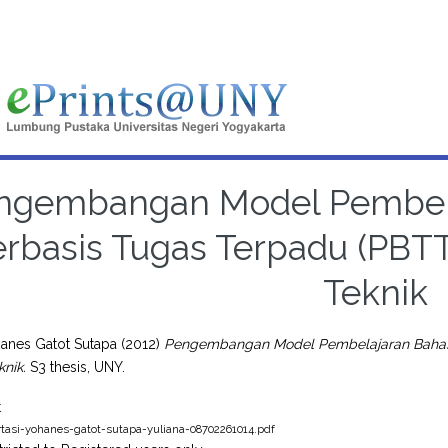
ngembangan Model Pembela
erbasis Tugas Terpadu (PB
Teknik
hanes Gatot Sutapa
(2012)
Pengembangan Model Pembelajaran Bahasa
nik.
S3 thesis, UNY.
t
rtasi-yohanes-gatot-sutapa-yuliana-08702261014.pdf