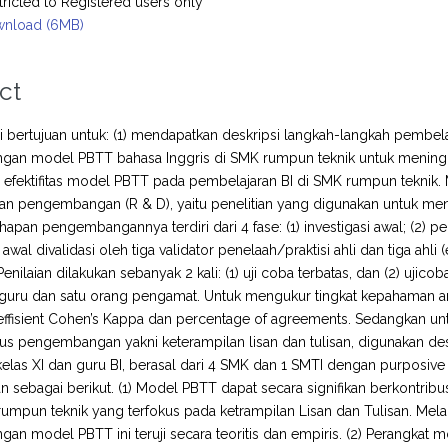
tricted to Registered users only
nload (6MB)
ct
ini bertujuan untuk: (1) mendapatkan deskripsi langkah-langkah pembe
n model PBTT bahasa Inggris di SMK rumpun teknik untuk meningkatk
efektifitas model PBTT pada pembelajaran BI di SMK rumpun teknik. 
dan pengembangan (R & D), yaitu penelitian yang digunakan untuk men
hapan pengembangannya terdiri dari 4 fase: (1) investigasi awal; (2) per
 awal divalidasi oleh tiga validator penelaah/praktisi ahli dan tiga ahli 
Penilaian dilakukan sebanyak 2 kali: (1) uji coba terbatas, dan (2) ujico
guru dan satu orang pengamat. Untuk mengukur tingkat kepahaman antar 
ffisient Cohen’s Kappa dan percentage of agreements. Sedangkan un
us pengembangan yakni keterampilan lisan dan tulisan, digunakan des
kelas XI dan guru BI, berasal dari 4 SMK dan 1 SMTI dengan purposive 
 sebagai berikut. (1) Model PBTT dapat secara signifikan berkontri
umpun teknik yang terfokus pada ketrampilan Lisan dan Tulisan. Mel
n model PBTT ini teruji secara teoritis dan empiris. (2) Perangkat