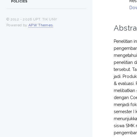
Res
POLICIES
Dow
© 2012 -
2026 UPT. TIK UNY
Powered by
APW Themes
.
Abstra
Penelitian 
pengembanga
mengetahui 
penelitian 
tersebut. Ta
jadi. Produk
& evaluasi. 
melibatkan 
dengan Coe
menjadi fok
semester I 
menunjukkan
siswa SMK r
pengembanga