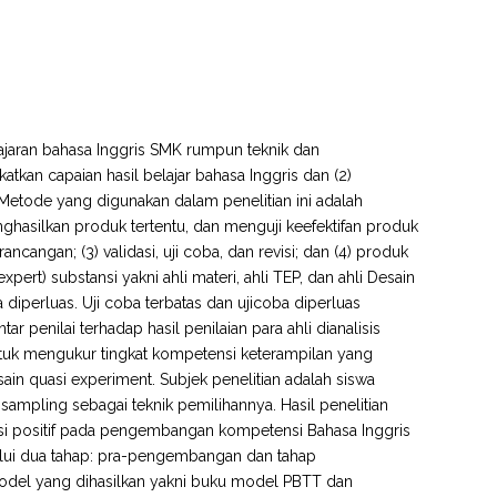
lajaran bahasa Inggris SMK rumpun teknik dan
an capaian hasil belajar bahasa Inggris dan (2)
Metode yang digunakan dalam penelitian ini adalah
ghasilkan produk tertentu, dan menguji keefektifan produk
ancangan; (3) validasi, uji coba, dan revisi; dan (4) produk
(expert) substansi yakni ahli materi, ahli TEP, dan ahli Desain
ba diperluas. Uji coba terbatas dan ujicoba diperluas
penilai terhadap hasil penilaian para ahli dianalisis
tuk mengukur tingkat kompetensi keterampilan yang
ain quasi experiment. Subjek penelitian adalah siswa
sampling sebagai teknik pemilihannya. Hasil penelitian
busi positif pada pengembangan kompetensi Bahasa Inggris
alui dua tahap: pra-pengembangan dan tahap
 model yang dihasilkan yakni buku model PBTT dan