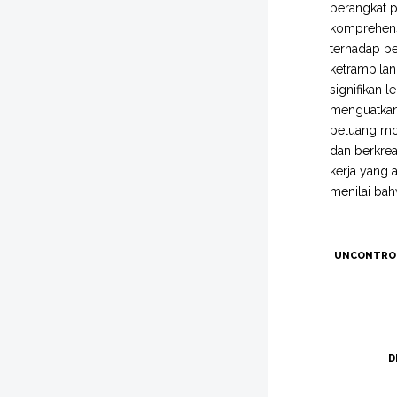
perangkat p
komprehensi
terhadap p
ketrampilan
signifikan 
menguatkan
peluang mot
dan berkrea
kerja yang 
menilai bah
UNCONTRO
D