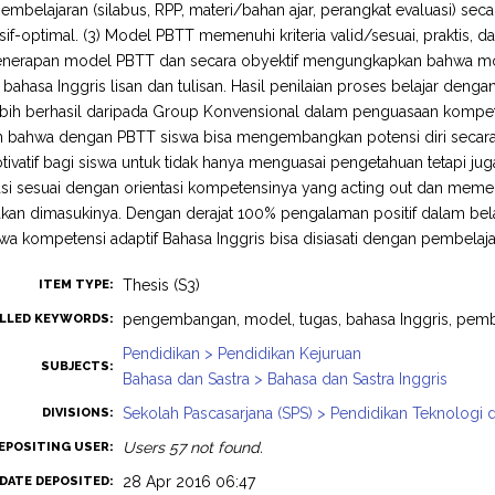
embelajaran (silabus, RPP, materi/bahan ajar, perangkat evaluasi) se
f-optimal. (3) Model PBTT memenuhi kriteria valid/sesuai, praktis, dan
enerapan model PBTT dan secara obyektif mengungkapkan bahwa mode
 bahasa Inggris lisan dan tulisan. Hasil penilaian proses belajar de
lebih berhasil daripada Group Konvensional dalam penguasaan kompetensi
 bahwa dengan PBTT siswa bisa mengembangkan potensi diri secara
ivatif bagi siswa untuk tidak hanya menguasai pengetahuan tetapi juga
si sesuai dengan orientasi kompetensinya yang acting out dan memenu
akan dimasukinya. Dengan derajat 100% pengalaman positif dalam bel
wa kompetensi adaptif Bahasa Inggris bisa disiasati dengan pembelaja
Thesis (S3)
ITEM TYPE:
pengembangan, model, tugas, bahasa Inggris, pemb
LLED KEYWORDS:
Pendidikan > Pendidikan Kejuruan
SUBJECTS:
Bahasa dan Sastra > Bahasa dan Sastra Inggris
Sekolah Pascasarjana (SPS) > Pendidikan Teknologi 
DIVISIONS:
Users 57 not found.
EPOSITING USER:
28 Apr 2016 06:47
DATE DEPOSITED: