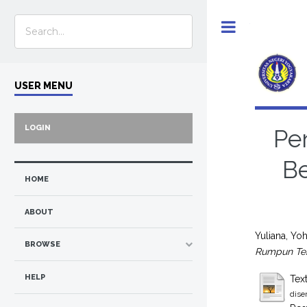
Toggle
USER MENU
LOGIN
Pe
B
HOME
ABOUT
Yuliana, Yo
BROWSE
Rumpun Tek
HELP
Tex
dise