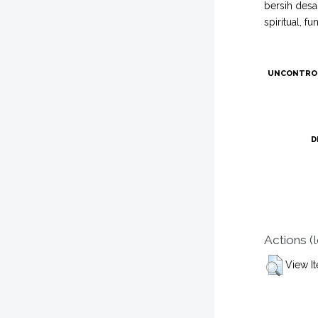
bersih des
spiritual, f
UNCONTRO
D
Actions (
View I