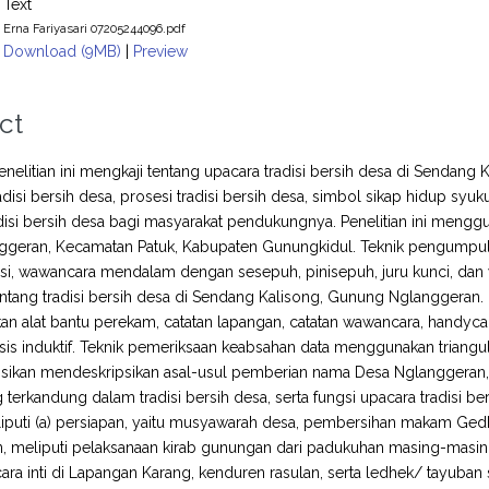
Text
Erna Fariyasari 07205244096.pdf
Download (9MB)
|
Preview
ct
elitian ini mengkaji tentang upacara tradisi bersih desa di Sendang K
radisi bersih desa, prosesi tradisi bersih desa, simbol sikap hidup syu
disi bersih desa bagi masyarakat pendukungnya. Penelitian ini mengguna
geran, Kecamatan Patuk, Kabupaten Gunungkidul. Teknik pengumpulan
asi, wawancara mendalam dengan sesepuh, pinisepuh, juru kunci, dan 
entang tradisi bersih desa di Sendang Kalisong, Gunung Nglanggeran. In
 alat bantu perekam, catatan lapangan, catatan wawancara, handycam, 
isis induktif. Teknik pemeriksaan keabsahan data menggunakan triangul
ikan mendeskripsikan asal-usul pemberian nama Desa Nglanggeran, ra
 terkandung dalam tradisi bersih desa, serta fungsi upacara tradisi 
liputi (a) persiapan, yaitu musyawarah desa, pembersihan makam Ged
n, meliputi pelaksanaan kirab gunungan dari padukuhan masing-masi
cara inti di Lapangan Karang, kenduren rasulan, serta ledhek/ tayuban