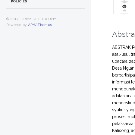
POLICIES
© 2012 -
2026 UPT. TIK UNY
Powered by
APW Themes
.
Abstra
ABSTRAK Pen
asal-usul t
upacara tra
Desa Nglang
berpartisip
informasi t
menggunakan
adalah anal
mendeskrips
syukur yang
prosesi me
pelaksanaa
Kalisong, a