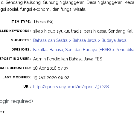
a di Sendang Kalisong, Gunung Nglanggeran, Desa Nglanggeran, Kecam
ungsi sosial, fungsi ekonomi, dan fungsi wisata.
Thesis (S1)
ITEM TYPE:
sikap hidup syukur, tradisi bersih desa, Sendang Kal
LLED KEYWORDS:
Bahasa dan Sastra > Bahasa Jawa > Budaya Jawa
SUBJECTS:
Fakultas Bahasa, Seni dan Budaya (FBSB) > Pendidik
DIVISIONS:
Admin Pendidikan Bahasa Jawa FBS
EPOSITING USER:
18 Apr 2016 07:03
DATE DEPOSITED:
19 Oct 2020 06:02
LAST MODIFIED:
http://eprints.uny.ac.id/id/eprint/31228
URI:
login required)
tem