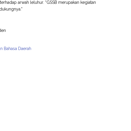
 terhadap arwah leluhur. “GSSB merupakan kegiatan
ndukungnya.”
den
an Bahasa Daerah