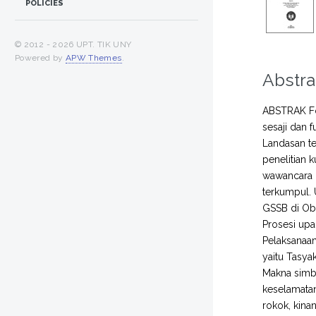
POLICIES
© 2012 -
2026 UPT. TIK UNY
Powered by
APW Themes
.
Abstra
ABSTRAK Fok
sesaji dan f
Landasan te
penelitian 
wawancara m
terkumpul. 
GSSB di Oby
Prosesi upa
Pelaksanaan 
yaitu Tasya
Makna simb
keselamatan
rokok, kina