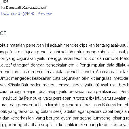
Text
Ika Dianawati 06205244017.pdf
Download (32MB)
|
Preview
ct
us masalah penelitian ini adalah mendeskripsikan tentang asal-usul
ungsi folklor. Tujuan penelitian ini adalah untuk mengetahui asal-usul,
ori yang digunakan yaitu menggunakan teori folklor dan simbol. Met
kualitatif etnografi dengan pendekatan emik. Pengumpulan data dilak
endalam. Instrumen utama adalah peneliti sendiri. Analisis data dil
Untuk mengecek keabsahan data digunakan teknik triangulasi metode da
ek Wisata Baturraden meliputi empat aspek, yaitu: (1) Asal-usul berda
cara terbagi menjadi dua tahap, yaitu persiapan dan pelaksanaan. Per
meliputi: (a) Pembuka, yaitu persiapan ruwatan; (b) Inti, yaitu ruwatan
kuran dan penyembelihan kambing kendhit di petilasan Baturraden. Ma
olik yang terkandung dalam sesaji adalah agar upacara dapat berja
 dan keberhasilan, yang berupa: ayam panggang, tumpeng, pisang raj
ng, godhong dhadhap srep, alat kecantikan, kembang telon, kemenyan,