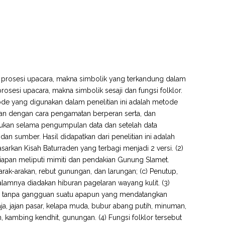
, prosesi upacara, makna simbolik yang terkandung dalam
 prosesi upacara, makna simbolik sesaji dan fungsi folklor.
ode yang digunakan dalam penelitian ini adalah metode
ukan dengan cara pengamatan berperan serta, dan
akukan selama pengumpulan data dan setelah data
n sumber. Hasil didapatkan dari penelitian ini adalah
sarkan Kisah Baturraden yang terbagi menjadi 2 versi. (2)
siapan meliputi mimiti dan pendakian Gunung Slamet.
, arak-arakan, rebut gunungan, dan larungan; (c) Penutup,
lamnya diadakan hiburan pagelaran wayang kulit. (3)
lan tanpa gangguan suatu apapun yang mendatangkan
a, jajan pasar, kelapa muda, bubur abang putih, minuman,
 kambing kendhit, gunungan. (4) Fungsi folklor tersebut