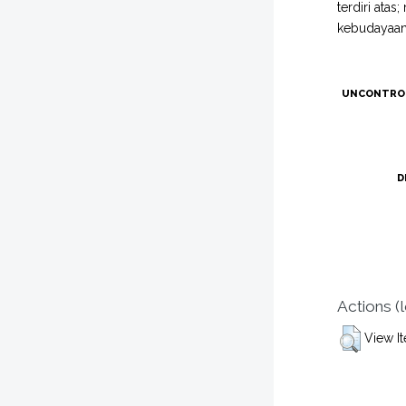
terdiri ata
kebudayaan
UNCONTRO
D
Actions (
View I