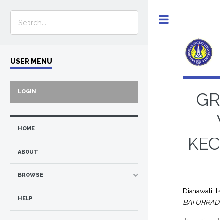
Toggle
USER MENU
LOGIN
GR
HOME
KE
ABOUT
BROWSE
Dianawati, I
HELP
BATURRAD