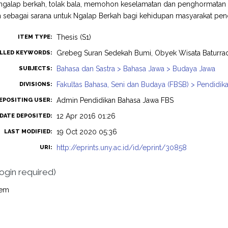
s; ngalap berkah, tolak bala, memohon keselamatan dan penghormatan
 sebagai sarana untuk Ngalap Berkah bagi kehidupan masyarakat pe
Thesis (S1)
ITEM TYPE:
Grebeg Suran Sedekah Bumi, Obyek Wisata Baturra
LLED KEYWORDS:
Bahasa dan Sastra > Bahasa Jawa > Budaya Jawa
SUBJECTS:
Fakultas Bahasa, Seni dan Budaya (FBSB) > Pendidik
DIVISIONS:
Admin Pendidikan Bahasa Jawa FBS
EPOSITING USER:
12 Apr 2016 01:26
DATE DEPOSITED:
19 Oct 2020 05:36
LAST MODIFIED:
http://eprints.uny.ac.id/id/eprint/30858
URI:
login required)
tem