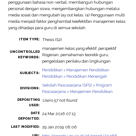
penggunaan bahasa non-verbal, membangun hubungan
personal dengan siswa, mengembangkan hubungan melalui
media sosial dan mengubah lay out kelas. (4) Penggunaan multi
media menjadi faktor penghambat keefektifan manajemen kelas
yang dihadapi para guru di semua sekolah.
Thesis (S2)
ITEM TYPE:
manajemen kelas yang efektif, perspektif
UNCONTROLLED
Rogerian, pemahaman teoretik guru,
KEYWORDS:
pengelolaan perilaku dan lingkungan
Pendidikan > Manajemen Pendidikan
SUBJECTS:
Pendidikan > Pendidikan Menengah
Sekolah Pascasarjana (SPS) > Program
DIVISIONS:
Pascasarjana > Manajemen Pendidikan
DEPOSITING
Users 57 not found.
USER:
DATE
24 Mar 2016 07:13
DEPOSITED:
29 Jan 2019 08:06
LAST MODIFIED:
http://eprints.uny.ac.id/id/eprint/30466
URI: