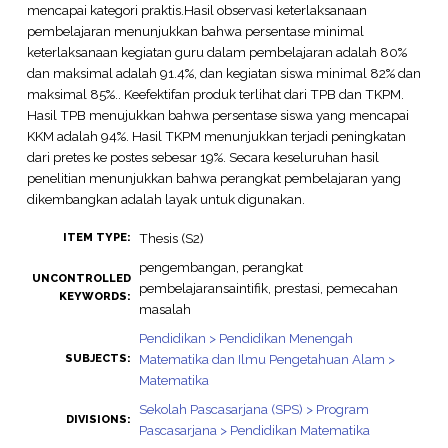
mencapai kategori praktis.Hasil observasi keterlaksanaan
pembelajaran menunjukkan bahwa persentase minimal
keterlaksanaan kegiatan guru dalam pembelajaran adalah 80%
dan maksimal adalah 91.4%, dan kegiatan siswa minimal 82% dan
maksimal 85%.. Keefektifan produk terlihat dari TPB dan TKPM.
Hasil TPB menujukkan bahwa persentase siswa yang mencapai
KKM adalah 94%. Hasil TKPM menunjukkan terjadi peningkatan
dari pretes ke postes sebesar 19%. Secara keseluruhan hasil
penelitian menunjukkan bahwa perangkat pembelajaran yang
dikembangkan adalah layak untuk digunakan.
Thesis (S2)
ITEM TYPE:
pengembangan, perangkat
UNCONTROLLED
pembelajaransaintifik, prestasi, pemecahan
KEYWORDS:
masalah
Pendidikan > Pendidikan Menengah
Matematika dan Ilmu Pengetahuan Alam >
SUBJECTS:
Matematika
Sekolah Pascasarjana (SPS) > Program
DIVISIONS:
Pascasarjana > Pendidikan Matematika