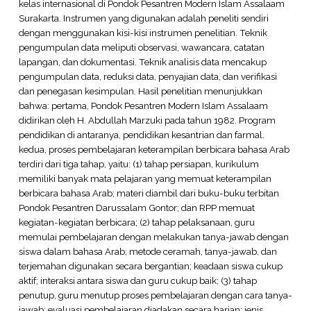
kelas internasional di Pondok Pesantren Modern Islam Assalaam
Surakarta. Instrumen yang digunakan adalah peneliti sendiri
dengan menggunakan kisi-kisi instrumen penelitian. Teknik
pengumpulan data meliputi observasi, wawancara, catatan
lapangan, dan dokumentasi. Teknik analisis data mencakup
pengumpulan data, reduksi data, penyajian data, dan verifikasi
dan penegasan kesimpulan. Hasil penelitian menunjukkan
bahwa: pertama, Pondok Pesantren Modern Islam Assalaam
didirikan oleh H. Abdullah Marzuki pada tahun 1982. Program
pendidikan di antaranya, pendidikan kesantrian dan farmal.
kedua, proses pembelajaran keterampilan berbicara bahasa Arab
terdiri dari tiga tahap, yaitu: (1) tahap persiapan, kurikulum
memiliki banyak mata pelajaran yang memuat keterampilan
berbicara bahasa Arab; materi diambil dari buku-buku terbitan
Pondok Pesantren Darussalam Gontor; dan RPP memuat
kegiatan-kegiatan berbicara; (2) tahap pelaksanaan, guru
memulai pembelajaran dengan melakukan tanya-jawab dengan
siswa dalam bahasa Arab; metode ceramah, tanya-jawab, dan
terjemahan digunakan secara bergantian; keadaan siswa cukup
aktif; interaksi antara siswa dan guru cukup baik; (3) tahap
penutup, guru menutup proses pembelajaran dengan cara tanya-
jawab; evaluasi pembelajaran diadakan secara harian; jenis