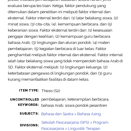
evaluasi berupa tes lisan. Ketiga, faktor pendukung yang
ditemukan dalam penelitian ini meliputi faktor internal dan
eksternal. Faktor internal terdiri dari: (1) latar belakang siswa, (2)
minat siswa, (3) cita-cita, (4), kemampuan berbicara, dan (5)
keberanian siswa. Faktor eksternal terdiri dari: (1) kesesuaian
pengajar dengan keahlian, (2) kemampuan guru berbicara
bahasa Arab, (3) lingkungan dan aturan pondok, (4) materi
pembelajaran, (5) kegiatan berbicara di luar kelas. Faktor
penghambat meliputi faktor internal dan eksternal. Faktor internal
ialah latar belakang siswa yang tidak memperoleh bahasa Arab di
SD. Faktor eksternal meliputi: (1) lingkungan keluarga, (2)
keterbatasan pengawas di lingkungan pondok, dan (3) guru
kurang memanfaatkan fasilitas di dalam kelas.
Thesis (S2)
ITEM TYPE:
pembelajaran, keterampilan berbicara,
UNCONTROLLED
KEYWORDS:
bahasa Arab, siswa pondok pesantren
Bahasa dan Sastra > Bahasa Asing
SUBJECTS:
Sekolah Pascasarjana (SPS) > Program
DIVISIONS:
Pascasarjana > Linguistik Terapan