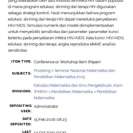
yang disebabkan oleh satu individu terinfeksi HIV dalam populasi
di mana program edukasi, skrining dan terapi HIV digunakan
sebagai strategi kontrol. Hasil menunjukkan bahwa program
edukasi, skrining dan terapi HIV dapat mereduksi penyebaran
HIV/AIDS. Simulasi numerik dari model diimplementasikan
untuk menyelidiki sensitivitas dari parameter-parameter kunci
tertentu pada penyebaran infeksi HIV/AIDS. Kata kunci: HIV/AIDS,
edukasi, skrining dan terapi, angka reproduksi efektif, analisis
sensitivitas
Conference or Workshop Item (Paper)
ITEM TYPE:
Prosiding > Seminar Nasional Matematika dan
SUBJECTS:
Pendidikan Matematika 2015
Fakultas Matematika dan Ilmu Pengetahuan Alam
(FMIPA) > Pendidikan Matematika > Pendidikan
DIVISIONS:
Matematika
DEPOSITING
Administrator
USER:
DATE
15 Feb 2016 08:23
DEPOSITED:
LAST
14 Oct 2019 03:39