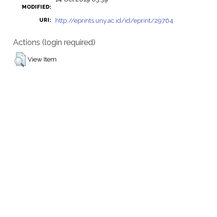
MODIFIED:
http://eprints.uny.ac.id/id/eprint/29764
URI:
Actions (login required)
View Item