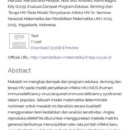
Marsudi, Marsudi
and
Hidayat, Noor
and
Wibowo, Ratno Bagus
Edy
(2015)
Evaluasi Dampak Program Edukasi, Skrining Dan
Terapi HIV Pada Model Penyebaran Infeksi HIV.
In: Seminar
Nasional Matematika dan Pendidikan Matematika UNY 2015,
2015, Yogyakarta, Indonesia.
Text
T-7.pdf
Download (311kB)
|
Preview
Official URL:
http://pendidikan-matematika.fmipa.uny.ac.id
Abstract
Makalah ini mengkaji dampak dari program edukasi, skrining dan
terapi HIV pada model penyebaran infeksi HIV/AIDS (human
immunodeficiency virus/acquired immune deficiency syndrome)
dalam populasi. Sebuah model matematika deterministik
nonlinear untuk masalah ini dianalisis secara kualitatif
menggunakan teori kestabilan dan analisis sensitivitas. Angka
reproduksi efektif Re diturunkan menggunakan metode matriks
generasi berikutnya menunjukkan rata-rata jumlah infeksi baru