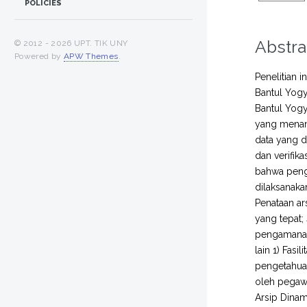
POLICIES
Abstra
© 2012 -
2026 UPT. TIK UNY
Powered by
APW Themes
.
Penelitian 
Bantul Yogy
Bantul Yogy
yang menang
data yang d
dan verifik
bahwa penge
dilaksanaka
Penataan a
yang tepat;
pengamanan 
lain 1) Fas
pengetahuan
oleh pegawa
Arsip Dinami