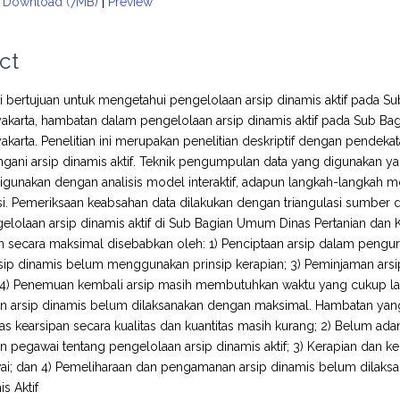
Download (7MB)
|
Preview
ct
ini bertujuan untuk mengetahui pengelolaan arsip dinamis aktif pada
akarta, hambatan dalam pengelolaan arsip dinamis aktif pada Sub B
akarta. Penelitian ini merupakan penelitian deskriptif dengan pendekata
ani arsip dinamis aktif. Teknik pengumpulan data yang digunakan yai
igunakan dengan analisis model interaktif, adapun langkah-langkah mod
asi. Pemeriksaan keabsahan data dilakukan dengan triangulasi sumber 
lolaan arsip dinamis aktif di Sub Bagian Umum Dinas Pertanian dan
n secara maksimal disebabkan oleh: 1) Penciptaan arsip dalam pengur
rsip dinamis belum menggunakan prinsip kerapian; 3) Peminjaman a
 4) Penemuan kembali arsip masih membutuhkan waktu yang cukup lama
arsip dinamis belum dilaksanakan dengan maksimal. Hambatan yang d
ilitas kearsipan secara kualitas dan kuantitas masih kurang; 2) Belum 
 pegawai tentang pengelolaan arsip dinamis aktif; 3) Kerapian dan ke
i; dan 4) Pemeliharaan dan pengamanan arsip dinamis belum dilaksan
s Aktif