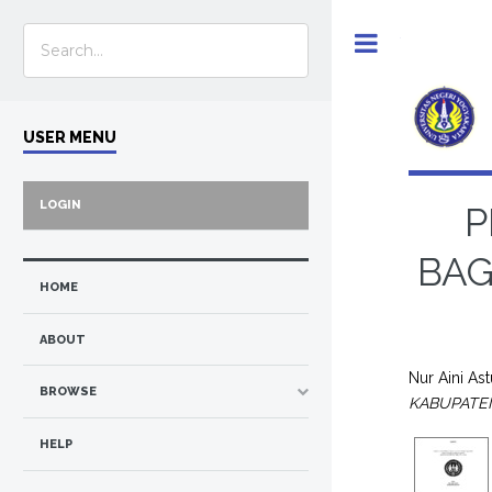
Toggle
USER MENU
LOGIN
P
BAG
HOME
ABOUT
Nur Aini Ast
BROWSE
KABUPATE
HELP