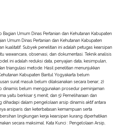
 Sub Bagian Umum Dinas Pertanian dan Kehutanan Kabupaten
agian Umum Dinas Pertanian dan Kehutanan Kabupaten
n kualitatif. Subyek penelitian ini adalah petugas kearsipan
tu wawancara, observasi, dan dokumentasi. Teknik analisis
el ini adalah reduksi data, penyajian data, kesimpulan,
dan triangulasi metode. Hasil penelitian menunjukkan
 Kehutanan Kabupaten Bantul Yogyakarta belum
usan surat masuk belum dilaksanakan secara benar; 2)
rsip dinamis belum menggunakan prosedur peminjaman
 yaitu berkisar 5 menit; dan 5) Pemeliharaan dan
ihadapi dalam pengelolaan arsip dinamis aktif antara
adanya arsiparis dan keterbatasan kemampuan serta
bersihan lingkungan kerja kearsipan kurang diperhatikan
akan secara maksimal. Kata Kunci : Pengelolaan Arsip,