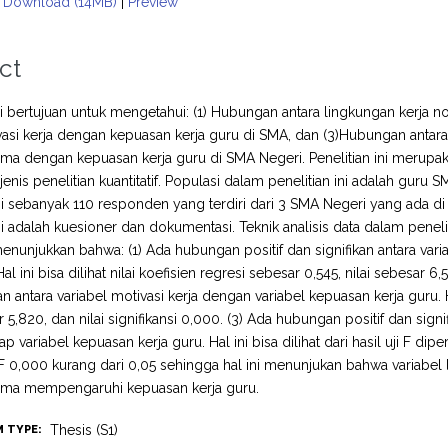
Download (14MB)
|
Preview
ct
ini bertujuan untuk mengetahui: (1) Hubungan antara lingkungan kerja 
vasi kerja dengan kepuasan kerja guru di SMA, dan (3)Hubungan antara 
a dengan kepuasan kerja guru di SMA Negeri. Penelitian ini merupa
enis penelitian kuantitatif. Populasi dalam penelitian ini adalah gu
ini sebanyak 110 responden yang terdiri dari 3 SMA Negeri yang ada
ini adalah kuesioner dan dokumentasi. Teknik analisis data dalam penel
menunjukkan bahwa: (1) Ada hubungan positif dan signifikan antara vari
Hal ini bisa dilihat nilai koefisien regresi sebesar 0,545, nilai sebesar 6
an antara variabel motivasi kerja dengan variabel kepuasan kerja guru. Ha
r 5,820, dan nilai signifikansi 0,000. (3) Ada hubungan positif dan signi
ap variabel kepuasan kerja guru. Hal ini bisa dilihat dari hasil uji F dip
i F 0,000 kurang dari 0,05 sehingga hal ini menunjukan bahwa variabel l
ma mempengaruhi kepuasan kerja guru.
Thesis (S1)
M TYPE: