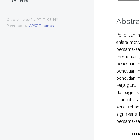
POLICIES
Abstra
© 2012 -
2026 UPT. TIK UNY
Powered by
APW Themes
.
Penelitian 
antara moti
bersama-sam
merupakan j
penelitian 
penelitian 
penelitian 
kerja guru. 
dan signifik
nilai sebesa
kerja terhad
signifikans
bersama-sa
ITE