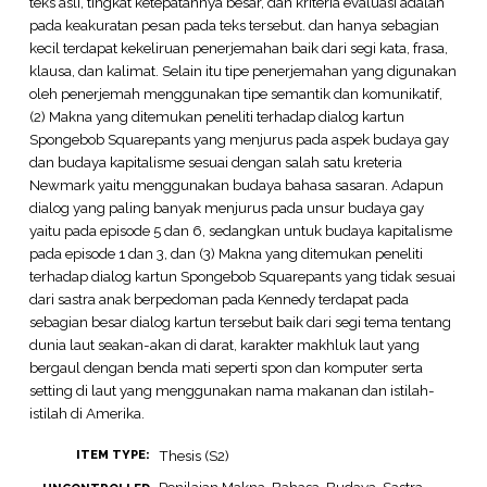
teks asli, tingkat ketepatannya besar, dan kriteria evaluasi adalah
pada keakuratan pesan pada teks tersebut. dan hanya sebagian
kecil terdapat kekeliruan penerjemahan baik dari segi kata, frasa,
klausa, dan kalimat. Selain itu tipe penerjemahan yang digunakan
oleh penerjemah menggunakan tipe semantik dan komunikatif,
(2) Makna yang ditemukan peneliti terhadap dialog kartun
Spongebob Squarepants yang menjurus pada aspek budaya gay
dan budaya kapitalisme sesuai dengan salah satu kreteria
Newmark yaitu menggunakan budaya bahasa sasaran. Adapun
dialog yang paling banyak menjurus pada unsur budaya gay
yaitu pada episode 5 dan 6, sedangkan untuk budaya kapitalisme
pada episode 1 dan 3, dan (3) Makna yang ditemukan peneliti
terhadap dialog kartun Spongebob Squarepants yang tidak sesuai
dari sastra anak berpedoman pada Kennedy terdapat pada
sebagian besar dialog kartun tersebut baik dari segi tema tentang
dunia laut seakan-akan di darat, karakter makhluk laut yang
bergaul dengan benda mati seperti spon dan komputer serta
setting di laut yang menggunakan nama makanan dan istilah-
istilah di Amerika.
Thesis (S2)
ITEM TYPE: