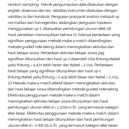
random sampling. Teknik pengumpulan data dilakukan dengan
angket, observasi dan tes. Validitas instrumen dilakukan dengan
validitas isi dan konstruk. Pengujian prasyarat analisis meliputi uji
normalitas dan homogenitas, sedangkan pengujian hipotesis
menggunakan uji-t, dilanjutkan perhitungan ukuran efek (d).
Hasil penelitian menunjukkan bahwa (1) Adanya perbedaan yang
signifikan penggunaan metode make a match dibandingkan
metode guided note taking dalam meningkatkan aktivitas dan
hasil belajar siswa. Perbedaan aktivitas belajar siswa yag
signifikan ditunjukkan dari hasil uji-t diperoleh nilai thitung>ttabel
yaitu thitung = 4,471 lebih besar dari ttabel = 2,015. Perbedaan
hasil belajar yang signifikan ditunjukkan dari hasil uji-t
thitung>ttabel yaitu thitung = 2,429 lebih besar dari ttabel = 2,015.
(2) Metode make a match efektif dalam meningkatkan aktivitas
dan hasil belajar siswa dibandingkan metode guided note taking.
Efektivitas penggunaan metode make a match dalam
meningkatkan aktivitas belajar siswa ditunjukkan dari hasil
perhitungan ukuran efek d = 1,37(d>0,8), yang termasuk kategori
efek besar. Efektivitas penggunaan metode make a match dalam
meningkatkan hasil belajar ditunjukkan dari hasil perhitungan
ukuran efek d = 0,88 (d>0,8), yang termasuk kategori efek besar.