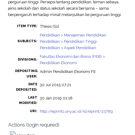
perguruan tinggi. Persepsi tentang pendidikan, teman sebaya,
jenis sekolah dan status sekolah secara bersama – sama
berpengaruh terhadap minat melanjutkan ke perguruan tinggi.
Thesis (S1)
ITEM TYPE:
Pendidikan > Manajemen Pendidikan
Pendidikan > Pendidikan Tinggi
SUBJECTS:
Pendidikan > Aspek Pendidikan
Fakultas Ekonomi dan Bisnis (FEB) >
DIVISIONS:
Pendidikan Ekonomi
DEPOSITING
Admin Pendidikan Ekonomi FE
USER:
DATE
30 Jul 2015 07:21
DEPOSITED:
LAST
30 Jan 2019 01:18
MODIFIED:
http://eprints.uny.ac.id/id/eprint/23789
URI:
Actions (login required)