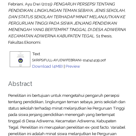
Febriani, Ayu Dwi
(2015)
PENGARUH PERSEPSI TENTANG
PENDIDIKAN, LINGKUNGAN TEMAN SEBAYA, JENIS SEKOLAH,
DAN STATUS SEKOLAH TERHADAP MINAT MELANJUTKAN KE
PERGURUAN TINGGI PADA SISWA JENJANG PENDIDIKAN
MENENGAH YANG BERTEMPAT TINGGAL DI DESA ADIWERNA
KECAMATAN ADIWERNA KABUPATEN TEGAL.
S1 thesis,
Fakultas Ekonomi.
Text
SKRIPSIFULL-AYUDWIFEBRIANI-1040424139.pdf
Download (4MB)
|
Preview
Abstract
Penelitian ini bertujuan untuk mengetahui pengaruh persepsi
tentang pendidikan, lingkungan teman sebaya, jenis sekolah dan
status sekolah terhadap minat melanjutkan ke Perguruan Tinggi
pada siswa jenjang pendidikan menengah yang bertempat
tinggal di Desa Adiwerna, Kecamatan Adiwerna, Kabupaten
Tegal. Penelitian ini merupakan penelitian ex-post facto. Variabel
penelitian ini adalah minat siswa melanjutkan ke Perguruan