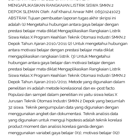
MENGAPLIKASIKAN RANGKAIAN LISTRIK SISWA SMKN 2
DEPOK SLEMAN Oleh: Asif Khairul Anwar NIM. 06501241023
ABSTRAK Tujuan pembuatan laporan tugas akhir skripsi ini
adalah (1) Mengetahui hubungan antara gaya belajar dengan
prestasi belajar mata diklat Mengaplikasikan Rangkaian Listrik
Siswa Kelas X Program Keahlian Teknik Otomasi Industri SMKN 2
Depok Tahun Ajaran 2010/2011 (2) Untuk mengetahui hubungan
antara motivasi belajar dengan prestasi belajar mata diklat
mengaplikasikan rangkaian listrik. (3) Untuk Mengetahui
hubungan antara gaya belajar dan motivasi belajar dengan
prestasi belajar mata diklat Mengaplikasikan Rangkaian Listrik
Siswa Kelas X Program Keahlian Teknik Otomasi Industri SMKN 2
Depok Tahun Ajaran 2010/2011. Metode yang digunakan dalam
penelitian ini adalah metode korelasional dan ex-post facto.
Populasi dan sampel dalam penelitian ini yaitu siswa kelas X
Jurusan Teknik Otomasi Industri SMKN 2 Depok yang berjumlah
32 siswa. Teknik pengumpulan data yang digunakan dengan
menggunakan angket dan dokumentasi. Teknik analisis data
yang digunakan untuk menguji hipotesis adalah teknik korelasi
product moment dan analisis korelasi ganda dengan
menggunakan variabel gaya belajar (X1), motivasi belajar (X2)