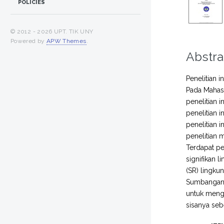
POLICIES
© 2012 -
2026 UPT. TIK UNY
Powered by
APW Themes
.
Abstra
Penelitian 
Pada Mahasi
penelitian
penelitian 
penelitian 
penelitian 
Terdapat pe
signifikan 
(SR) lingku
Sumbangan e
untuk mengi
sisanya seb