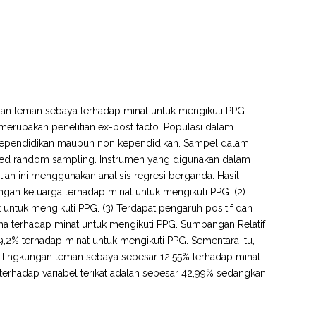
ngan teman sebaya terhadap minat untuk mengikuti PPG
 merupakan penelitian ex-post facto. Populasi dalam
k kependidikan maupun non kependidikan. Sampel dalam
ified random sampling. Instrumen yang digunakan dalam
itian ini menggunakan analisis regresi berganda. Hasil
ungan keluarga terhadap minat untuk mengikuti PPG. (2)
 untuk mengikuti PPG. (3) Terdapat pengaruh positif dan
ma terhadap minat untuk mengikuti PPG. Sumbangan Relatif
,2% terhadap minat untuk mengikuti PPG. Sementara itu,
el lingkungan teman sebaya sebesar 12,55% terhadap minat
terhadap variabel terikat adalah sebesar 42,99% sedangkan