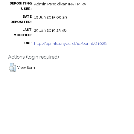
DEPOSITING
Admin Pendidikan IPA FMIPA
USER:
DATE
19 Jun 2015 06:29
DEPOSITED:
LAST
29 Jan 2019 23:48
MODIFIED:
http://eprints.uny.ac.id/id/eprint/21028
URI:
Actions (login required)
View Item