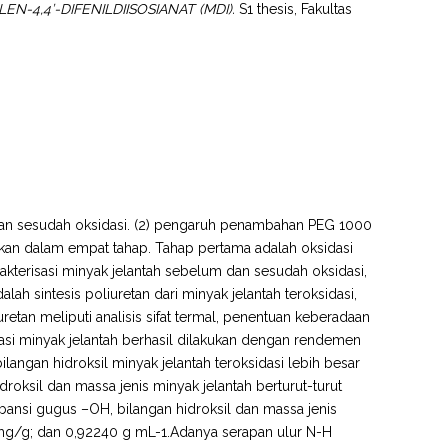
N-4,4’-DIFENILDIISOSIANAT (MDI).
S1 thesis, Fakultas
um dan sesudah oksidasi. (2) pengaruh penambahan PEG 1000
ilakukan dalam empat tahap. Tahap pertama adalah oksidasi
kterisasi minyak jelantah sebelum dan sesudah oksidasi,
alah sintesis poliuretan dari minyak jelantah teroksidasi,
uretan meliputi analisis sifat termal, penentuan keberadaan
idasi minyak jelantah berhasil dilakukan dengan rendemen
langan hidroksil minyak jelantah teroksidasi lebih besar
roksil dan massa jenis minyak jelantah berturut-turut
rbansi gugus –OH, bilangan hidroksil dan massa jenis
20 mg/g; dan 0,92240 g mL-1.Adanya serapan ulur N-H