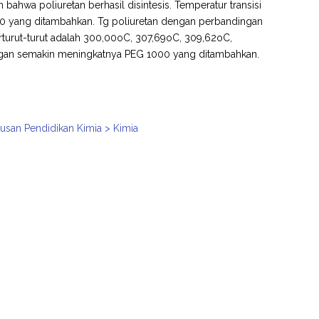
bahwa poliuretan berhasil disintesis. Temperatur transisi
0 yang ditambahkan. Tg poliuretan dengan perbandingan
4 berturut-turut adalah 300,00oC, 307,69oC, 309,62oC,
ngan semakin meningkatnya PEG 1000 yang ditambahkan.
usan Pendidikan Kimia > Kimia