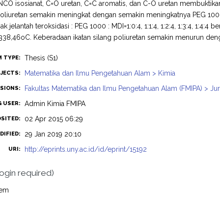
NCO isosianat, C=O uretan, C=C aromatis, dan C-O uretan membuktikan 
 poliuretan semakin meningkat dengan semakin meningkatnya PEG 100
 jelantah teroksidasi : PEG 1000 : MDI=1:0:4, 1:1:4, 1:2:4, 1:3:4, 1:4:
338,46oC. Keberadaan ikatan silang poliuretan semakin menurun de
Thesis (S1)
M TYPE:
Matematika dan Ilmu Pengetahuan Alam > Kimia
JECTS:
Fakultas Matematika dan Ilmu Pengetahuan Alam (FMIPA) > Jur
ISIONS:
Admin Kimia FMIPA
G USER:
02 Apr 2015 06:29
OSITED:
29 Jan 2019 20:10
DIFIED:
http://eprints.uny.ac.id/id/eprint/15192
URI:
login required)
tem