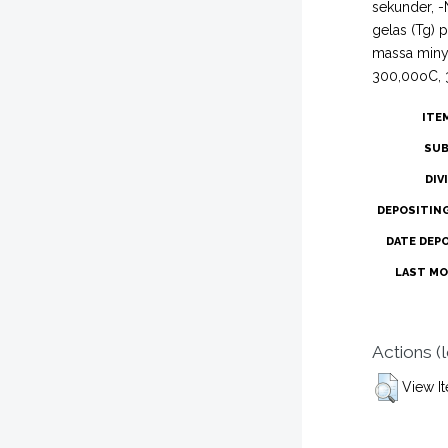
sekunder, -
gelas (Tg)
massa minyak
300,00oC, 
ITE
SUB
DIV
DEPOSITIN
DATE DEP
LAST MO
Actions (
View I