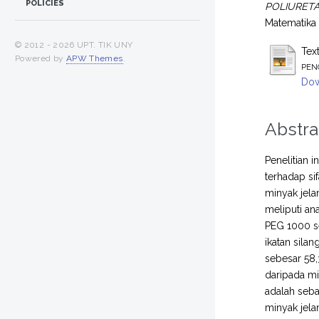
POLICIES
POLIURETAN
Matematika
© 2012 -
2026 UPT. TIK UNY
Tex
Powered by
APW Themes
.
PEN
Dow
Abstra
Penelitian 
terhadap sif
minyak jela
meliputi ana
PEG 1000 se
ikatan sila
sebesar 58,
daripada mi
adalah seba
minyak jela