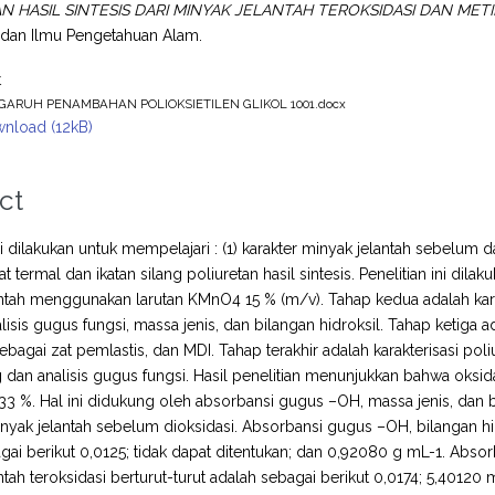
 HASIL SINTESIS DARI MINYAK JELANTAH TEROKSIDASI DAN METILE
 dan Ilmu Pengetahuan Alam.
t
GARUH PENAMBAHAN POLIOKSIETILEN GLIKOL 1001.docx
nload (12kB)
ct
ini dilakukan untuk mempelajari : (1) karakter minyak jelantah sebel
at termal dan ikatan silang poliuretan hasil sintesis. Penelitian ini d
ntah menggunakan larutan KMnO4 15 % (m/v). Tahap kedua adalah kara
lisis gugus fungsi, massa jenis, dan bilangan hidroksil. Tahap ketiga ad
bagai zat pemlastis, dan MDI. Tahap terakhir adalah karakterisasi poli
ng dan analisis gugus fungsi. Hasil penelitian menunjukkan bahwa oks
33 %. Hal ini didukung oleh absorbansi gugus –OH, massa jenis, dan bi
nyak jelantah sebelum dioksidasi. Absorbansi gugus –OH, bilangan hid
gai berikut 0,0125; tidak dapat ditentukan; dan 0,92080 g mL-1. Abso
ntah teroksidasi berturut-turut adalah sebagai berikut 0,0174; 5,401