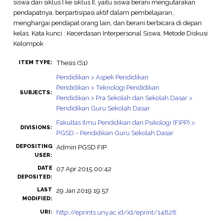
siswa dari siklus I ke siklus II, yaitu siswa berani mengutarakan
pendapatnya, berpartisipasi aktif dalam pembelajaran,
menghargai pendapat orang lain, dan berani berbicara di depan
kelas. Kata kunci : Kecerdasan Interpersonal Siswa, Metode Diskusi
Kelompok
Thesis (S1)
ITEM TYPE:
Pendidikan > Aspek Pendidikan
Pendidikan > Teknologi Pendidikan
SUBJECTS:
Pendidikan > Pra Sekolah dan Sekolah Dasar >
Pendidikan Guru Sekolah Dasar
Fakultas Ilmu Pendidikan dan Psikologi (FIPP) >
DIVISIONS:
PGSD - Pendidikan Guru Sekolah Dasar
DEPOSITING
Admin PGSD FIP
USER:
DATE
07 Apr 2015 00:42
DEPOSITED:
LAST
29 Jan 2019 19:57
MODIFIED:
http://eprints.uny.ac.id/id/eprint/14828
URI: