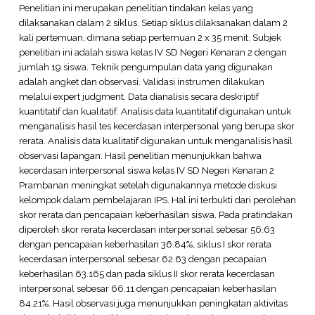
Penelitian ini merupakan penelitian tindakan kelas yang
dilaksanakan dalam 2 siklus. Setiap siklus dilaksanakan dalam 2
kali pertemuan, dimana setiap pertemuan 2 x 35 menit. Subjek
penelitian ini adalah siswa kelas IV SD Negeri Kenaran 2 dengan
jumlah 19 siswa. Teknik pengumpulan data yang digunakan
adalah angket dan observasi. Validasi instrumen dilakukan
melalui expert judgment. Data dianalisis secara deskriptif
kuantitatif dan kualitatif. Analisis data kuantitatif digunakan untuk
menganalisis hasil tes kecerdasan interpersonal yang berupa skor
rerata. Analisis data kualitatif digunakan untuk menganalisis hasil
observasi lapangan. Hasil penelitian menunjukkan bahwa
kecerdasan interpersonal siswa kelas IV SD Negeri Kenaran 2
Prambanan meningkat setelah digunakannya metode diskusi
kelompok dalam pembelajaran IPS. Hal ini terbukti dari perolehan
skor rerata dan pencapaian keberhasilan siswa. Pada pratindakan
diperoleh skor rerata kecerdasan interpersonal sebesar 56.63
dengan pencapaian keberhasilan 36.84%, siklus I skor rerata
kecerdasan interpersonal sebesar 62.63 dengan pecapaian
keberhasilan 63.165 dan pada siklus II skor rerata kecerdasan
interpersonal sebesar 66.11 dengan pencapaian keberhasilan
84.21%. Hasil observasi juga menunjukkan peningkatan aktivitas