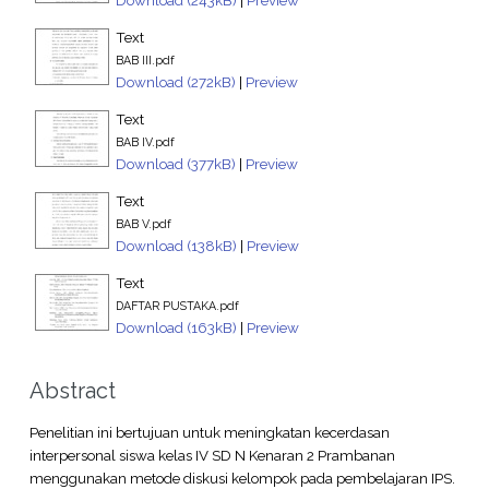
Text
BAB III.pdf
Download (272kB)
|
Preview
Text
BAB IV.pdf
Download (377kB)
|
Preview
Text
BAB V.pdf
Download (138kB)
|
Preview
Text
DAFTAR PUSTAKA.pdf
Download (163kB)
|
Preview
Abstract
Penelitian ini bertujuan untuk meningkatan kecerdasan
interpersonal siswa kelas IV SD N Kenaran 2 Prambanan
menggunakan metode diskusi kelompok pada pembelajaran IPS.