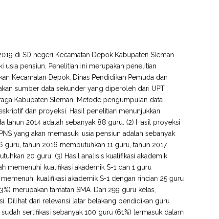
15-2019 di SD negeri Kecamatan Depok Kabupaten Sleman
sia pensiun. Penelitian ini merupakan penelitian
endidikan Kecamatan Depok, Dinas Pendidikan Pemuda dan
akan sumber data sekunder yang diperoleh dari UPT
hraga Kabupaten Sleman. Metode pengumpulan data
kriptif dan proyeksi. Hasil penelitian menunjukkan
a tahun 2014 adalah sebanyak 88 guru. (2) Hasil proyeksi
 PNS yang akan memasuki usia pensiun adalah sebanyak
6 guru, tahun 2016 membutuhkan 11 guru, tahun 2017
an 20 guru. (3) Hasil analisis kualifikasi akademik
ah memenuhi kualifikasi akademik S-1 dan 1 guru
 memenuhi kualifikasi akademik S-1 dengan rincian 25 guru
9,3%) merupakan tamatan SMA. Dari 299 guru kelas,
i. Dilihat dari relevansi latar belakang pendidikan guru
 sudah sertifikasi sebanyak 100 guru (61%) termasuk dalam