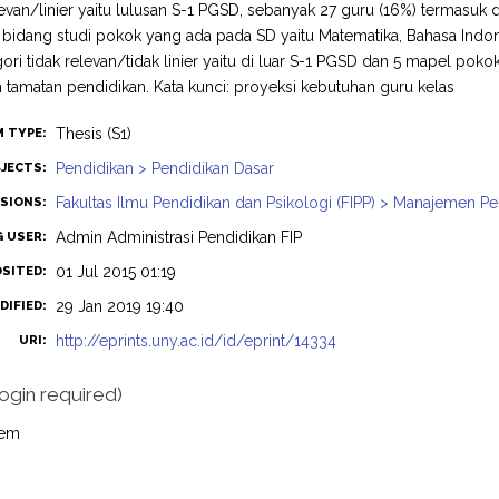
levan/linier yaitu lulusan S-1 PGSD, sebanyak 27 guru (16%) termasu
5 bidang studi pokok yang ada pada SD yaitu Matematika, Bahasa Indon
ori tidak relevan/tidak linier yaitu di luar S-1 PGSD dan 5 mapel poko
tamatan pendidikan. Kata kunci: proyeksi kebutuhan guru kelas
Thesis (S1)
M TYPE:
Pendidikan > Pendidikan Dasar
JECTS:
Fakultas Ilmu Pendidikan dan Psikologi (FIPP) > Manajemen P
ISIONS:
Admin Administrasi Pendidikan FIP
G USER:
01 Jul 2015 01:19
OSITED:
29 Jan 2019 19:40
DIFIED:
http://eprints.uny.ac.id/id/eprint/14334
URI:
login required)
tem