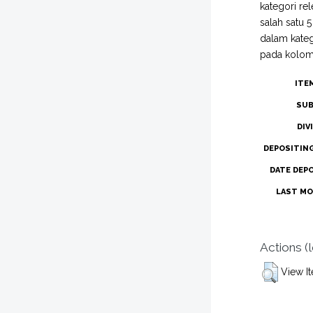
kategori re
salah satu 
dalam kateg
pada kolom 
ITE
SUB
DIV
DEPOSITIN
DATE DEP
LAST MO
Actions (
View I