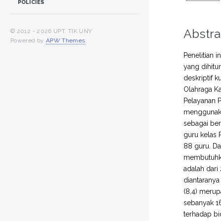
POLICIES
Abstra
© 2012 -
2026 UPT. TIK UNY
Powered by
APW Themes
.
Penelitian 
yang dihitu
deskriptif 
Olahraga K
Pelayanan 
menggunakan
sebagai ber
guru kelas
88 guru. D
membutuhkan
adalah dari
diantaranya
(8,4) merup
sebanyak 16
terhadap bi