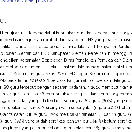
Download (16MB)
|
Preview
ct
ini bertujuan untuk mengetahui kebutuhan guru kelas pada tahun 20
ng berdasarkan jumlah rombel dan data guru PNS yang akan memasuki u
kuantitatif. Unit analisis pada penelitian ini adalah UPT Pelayanan P
abupaten Sleman dan BKD Kabupaten Sleman. Penelitian ini menggun
Pendidikan Kecamatan Depok dan Dinas Pendidikan Pemuda dan Ola
 metode dokumentasi. Teknik analisis data menggunakan statistik des
ikut. (1) Kebutuhan guru kelas PNS di SD negeri Kecamatan Depok pad
 PNS pada tahun 2015-2019 berdasarkan jumlah rombel dan data guru
ari 88 guru tersebut dengan sebaran pada tahun 2015 membutuhkan 1
 20 guru, tahun 2018 membutuhkan 21 guru dan tahun 2019 membutuhk
 299 guru kelas yang ada terdapat sebanyak 180 guru (60%) yang sud
 merupakan lulusan S-2, sisanya yaitu sebanyak 119 guru (40%) belum
akan tamatan DIII, 75 guru (25%) merupakan tamatan DII dan 19 guru (
5 guru (55%) yang sudah sertifikasi dan 134 guru (45%) belum sertifikas
dang tugas yang diampu sebagai guru kelas, dari 165 guru kelas yang