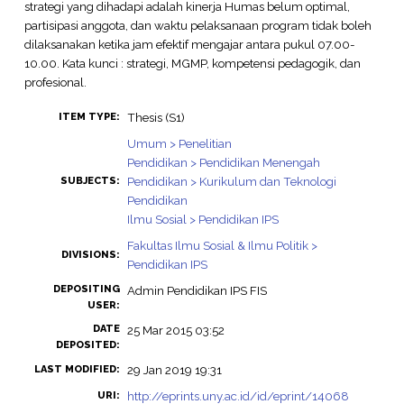
strategi yang dihadapi adalah kinerja Humas belum optimal,
partisipasi anggota, dan waktu pelaksanaan program tidak boleh
dilaksanakan ketika jam efektif mengajar antara pukul 07.00-
10.00. Kata kunci : strategi, MGMP, kompetensi pedagogik, dan
profesional.
Thesis (S1)
ITEM TYPE:
Umum > Penelitian
Pendidikan > Pendidikan Menengah
Pendidikan > Kurikulum dan Teknologi
SUBJECTS:
Pendidikan
Ilmu Sosial > Pendidikan IPS
Fakultas Ilmu Sosial & Ilmu Politik >
DIVISIONS:
Pendidikan IPS
DEPOSITING
Admin Pendidikan IPS FIS
USER:
DATE
25 Mar 2015 03:52
DEPOSITED:
29 Jan 2019 19:31
LAST MODIFIED:
http://eprints.uny.ac.id/id/eprint/14068
URI: