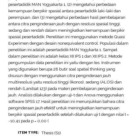
pesertadidik MAN Yogyakarta 1, (2) mengetahui perbedaan
kemampuan berpikir spasial antara pesertadidik laki-laki dan
perempuan, dan (3) mengetahui perbedaan hasil pembelajaran
antara citra penginderaan jauh dengan resolusi spasial tinggi,
sedang dan rendah dalam meningkatkan kemampuan berpikir
spasial pesertadidik. Penelitian ini menggunakan metode Quasi
Experimen dengan desain nonequivalent control. Populasi dalam
penelitian ini adalah pesertadidik MAN Yogykarta 1. Sampel
dalam penelitian ini adalah kelas XII IPS 1 dan XII IPS 2. Metode
pengumpulan data penelitian ini yaitu dengan tes. Instrumen
yang digunakan berupa 28 butir soal spatial thinking yang
disusun dengan menggunakan citra penginderaan jauh
multiresolusi yaitu resolusi tinggi (Ikonos), sedang (ALOS) dan
rendah (Landsat 123) pada materi pembelajaran penginderaan
jauh. Analisis dilakukan dengan uji-t dan Anova menggunakan
software SPSS 17. Hasil penelitian ini menunjukkan bahwa citra
penginderaan jauh efektif untuk meningkatkan kemampuan
berpikir spasial pesertadidik setelah dilakukan uji t dengan nilai t =
-10,41 pada p = 0,00 (
Thesis (S1)
ITEM TYPE: