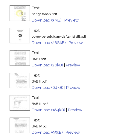
Text
pengesahan.pdf
Download (3MB)
|
Preview
Text
cover+persetujuan+daftar isi dll.pdf
Download (288kB)
|
Preview
Text
BAB I.pdf
Download (28kB)
|
Preview
Text
BAB II.pdf
Download (64kB)
|
Preview
Text
BAB III.pdf
Download (184kB)
|
Preview
Text
BAB IV.pdf
Download (95kB)
|
Preview