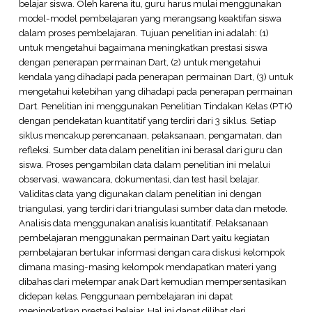
belajar siswa. Oleh karena itu, guru harus mulai menggunakan
model-model pembelajaran yang merangsang keaktifan siswa
dalam proses pembelajaran. Tujuan penelitian ini adalah: (1)
untuk mengetahui bagaimana meningkatkan prestasi siswa
dengan penerapan permainan Dart, (2) untuk mengetahui
kendala yang dihadapi pada penerapan permainan Dart, (3) untuk
mengetahui kelebihan yang dihadapi pada penerapan permainan
Dart. Penelitian ini menggunakan Penelitian Tindakan Kelas (PTK)
dengan pendekatan kuantitatif yang terdiri dari 3 siklus. Setiap
siklus mencakup perencanaan, pelaksanaan, pengamatan, dan
refleksi. Sumber data dalam penelitian ini berasal dari guru dan
siswa. Proses pengambilan data dalam penelitian ini melalui
observasi, wawancara, dokumentasi, dan test hasil belajar.
Validitas data yang digunakan dalam penelitian ini dengan
triangulasi, yang terdiri dari triangulasi sumber data dan metode.
Analisis data menggunakan analisis kuantitatif. Pelaksanaan
pembelajaran menggunakan permainan Dart yaitu kegiatan
pembelajaran bertukar informasi dengan cara diskusi kelompok
dimana masing-masing kelompok mendapatkan materi yang
dibahas dari melempar anak Dart kemudian mempersentasikan
didepan kelas. Penggunaan pembelajaran ini dapat
meningkatkan prestasi belajar. Hal ini dapat dilihat dari