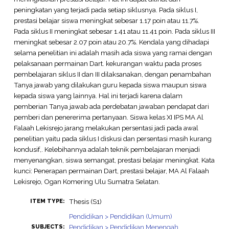
peningkatan yang terjadi pada setiap siklusnya. Pada siklus I,
prestasi belajar siswa meningkat sebesar 1.17 poin atau 11.7%.
Pada siklus II meningkat sebesar 1.41 atau 11.41 poin. Pada siklus III
meningkat sebesar 2.07 poin atau 20.7%. Kendala yang dihadapi
selama penelitian ini adalah masih ada siswa yang ramai dengan
pelaksanaan permainan Dart. kekurangan waktu pada proses
pembelajaran siklus II dan III dilaksanakan, dengan penambahan
Tanya jawab yang dilakukan guru kepada siswa maupun siswa
kepada siswa yang lainnya. Hal ini terjadi karena dalam
pemberian Tanya jawab ada perdebatan jawaban pendapat dari
pemberi dan penererima pertanyaan. Siswa kelas XI IPS MA Al
Falaah Lekisrejo jarang melakukan persentasi jadi pada awal
penelitian yaitu pada siklus I diskusi dan persentasi masih kurang
kondusif,. Kelebihannya adalah teknik pembelajaran menjadi
menyenangkan, siswa semangat, prestasi belajar meningkat. Kata
kunci: Penerapan permainan Dart, prestasi belajar, MA Al Falaah
Lekisrejo, Ogan Komering Ulu Sumatra Selatan.
Thesis (S1)
ITEM TYPE:
Pendidikan > Pendidikan (Umum)
Pendidikan > Pendidikan Menengah
SUBJECTS: