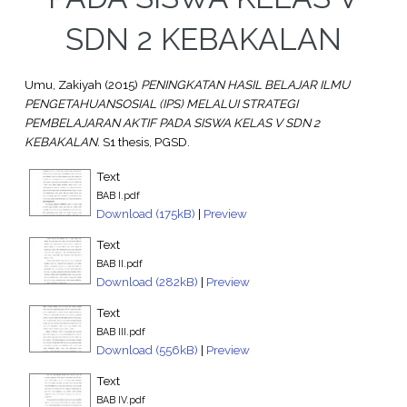
SDN 2 KEBAKALAN
Umu, Zakiyah
(2015)
PENINGKATAN HASIL BELAJAR ILMU
PENGETAHUANSOSIAL (IPS) MELALUI STRATEGI
PEMBELAJARAN AKTIF PADA SISWA KELAS V SDN 2
KEBAKALAN.
S1 thesis, PGSD.
Text
BAB I.pdf
Download (175kB)
|
Preview
Text
BAB II.pdf
Download (282kB)
|
Preview
Text
BAB III.pdf
Download (556kB)
|
Preview
Text
BAB IV.pdf