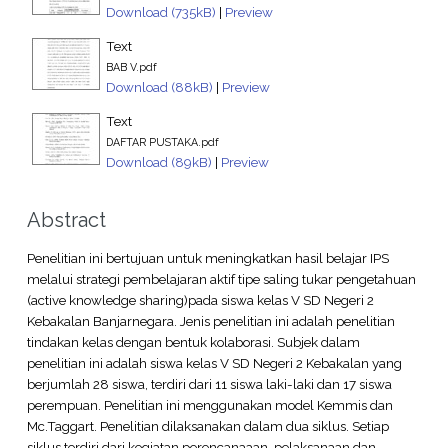
Download (735kB)
|
Preview
Text
BAB V.pdf
Download (88kB)
|
Preview
Text
DAFTAR PUSTAKA.pdf
Download (89kB)
|
Preview
Abstract
Penelitian ini bertujuan untuk meningkatkan hasil belajar IPS
melalui strategi pembelajaran aktif tipe saling tukar pengetahuan
(active knowledge sharing)pada siswa kelas V SD Negeri 2
Kebakalan Banjarnegara. Jenis penelitian ini adalah penelitian
tindakan kelas dengan bentuk kolaborasi. Subjek dalam
penelitian ini adalah siswa kelas V SD Negeri 2 Kebakalan yang
berjumlah 28 siswa, terdiri dari 11 siswa laki-laki dan 17 siswa
perempuan. Penelitian ini menggunakan model Kemmis dan
Mc.Taggart. Penelitian dilaksanakan dalam dua siklus. Setiap
siklus terdiri dari kegiatan perencanaaan, pelaksanaan dan