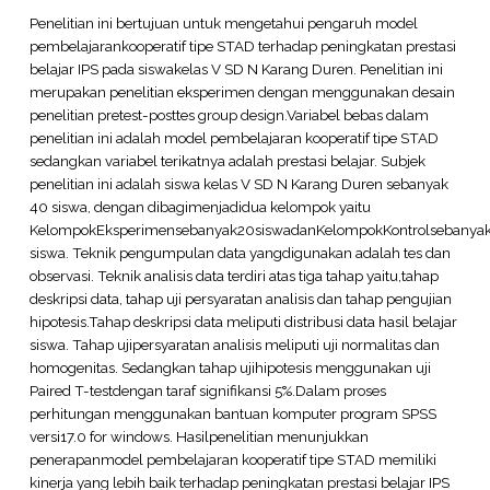
Penelitian ini bertujuan untuk mengetahui pengaruh model
pembelajarankooperatif tipe STAD terhadap peningkatan prestasi
belajar IPS pada siswakelas V SD N Karang Duren. Penelitian ini
merupakan penelitian eksperimen dengan menggunakan desain
penelitian pretest-posttes group design.Variabel bebas dalam
penelitian ini adalah model pembelajaran kooperatif tipe STAD
sedangkan variabel terikatnya adalah prestasi belajar. Subjek
penelitian ini adalah siswa kelas V SD N Karang Duren sebanyak
40 siswa, dengan dibagimenjadidua kelompok yaitu
KelompokEksperimensebanyak20siswadanKelompokKontrolsebanya
siswa. Teknik pengumpulan data yangdigunakan adalah tes dan
observasi. Teknik analisis data terdiri atas tiga tahap yaitu,tahap
deskripsi data, tahap uji persyaratan analisis dan tahap pengujian
hipotesis.Tahap deskripsi data meliputi distribusi data hasil belajar
siswa. Tahap ujipersyaratan analisis meliputi uji normalitas dan
homogenitas. Sedangkan tahap ujihipotesis menggunakan uji
Paired T-testdengan taraf signifikansi 5%.Dalam proses
perhitungan menggunakan bantuan komputer program SPSS
versi17.0 for windows. Hasilpenelitian menunjukkan
penerapanmodel pembelajaran kooperatif tipe STAD memiliki
kinerja yang lebih baik terhadap peningkatan prestasi belajar IPS