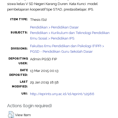
siswa kelas V SD Negeri Karang Duren. Kata Kunci :model
pembelajaran kooperatif tipe STAD, prestasibelajar, IPS.
Thesis (S1)
ITEM TYPE:
Pendidikan > Pendidikan Dasar
Pendidikan > Kurikulum dan Teknologi Pendidikan
SUBJECTS:
Ilmu Sosial > Pendidikan IPS
Fakultas Ilmu Pendidikan dan Psikologi (FIPP) >
DIVISIONS:
PGSD - Pendidikan Guru Sekolah Dasar
DEPOSITING
Admin PGSD FIP
USER:
DATE
13 Mar 2015 00:13
DEPOSITED:
LAST
29 Jan 2019 18:58
MODIFIED:
http://eprints.uny.ac.id/id/eprint/12986
URI:
Actions (login required)
View Item