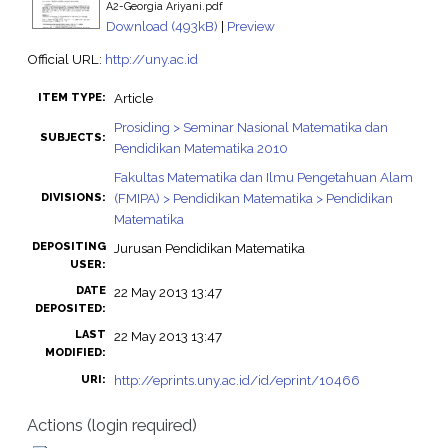
A2-Georgia Ariyani.pdf
Download (493kB)
|
Preview
Official URL:
http://uny.ac.id
Article
ITEM TYPE:
Prosiding > Seminar Nasional Matematika dan
SUBJECTS:
Pendidikan Matematika 2010
Fakultas Matematika dan Ilmu Pengetahuan Alam
(FMIPA) > Pendidikan Matematika > Pendidikan
DIVISIONS:
Matematika
DEPOSITING
Jurusan Pendidikan Matematika
USER:
DATE
22 May 2013 13:47
DEPOSITED:
LAST
22 May 2013 13:47
MODIFIED:
http://eprints.uny.ac.id/id/eprint/10466
URI:
Actions (login required)