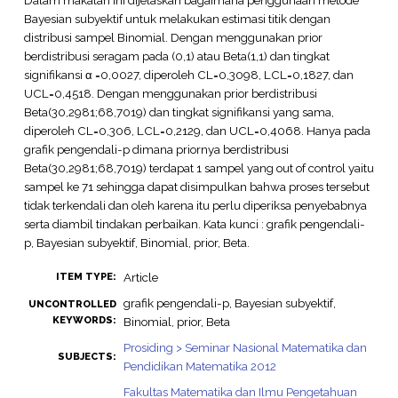
Bayesian subyektif untuk melakukan estimasi titik dengan
distribusi sampel Binomial. Dengan menggunakan prior
berdistribusi seragam pada (0,1) atau Beta(1,1) dan tingkat
signifikansi α =0,0027, diperoleh CL=0,3098, LCL=0,1827, dan
UCL=0,4518. Dengan menggunakan prior berdistribusi
Beta(30,2981;68,7019) dan tingkat signifikansi yang sama,
diperoleh CL=0,306, LCL=0,2129, dan UCL=0,4068. Hanya pada
grafik pengendali-p dimana priornya berdistribusi
Beta(30,2981;68,7019) terdapat 1 sampel yang out of control yaitu
sampel ke 71 sehingga dapat disimpulkan bahwa proses tersebut
tidak terkendali dan oleh karena itu perlu diperiksa penyebabnya
serta diambil tindakan perbaikan. Kata kunci : grafik pengendali-
p, Bayesian subyektif, Binomial, prior, Beta.
Article
ITEM TYPE:
grafik pengendali-p, Bayesian subyektif,
UNCONTROLLED
KEYWORDS:
Binomial, prior, Beta
Prosiding > Seminar Nasional Matematika dan
SUBJECTS:
Pendidikan Matematika 2012
Fakultas Matematika dan Ilmu Pengetahuan