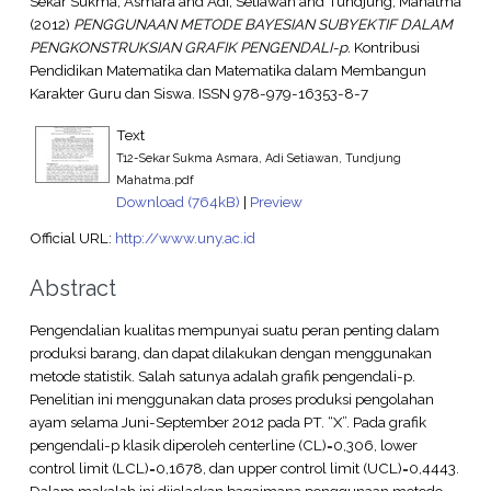
Sekar Sukma, Asmara
and
Adi, Setiawan
and
Tundjung, Mahatma
(2012)
PENGGUNAAN METODE BAYESIAN SUBYEKTIF DALAM
PENGKONSTRUKSIAN GRAFIK PENGENDALI-p.
Kontribusi
Pendidikan Matematika dan Matematika dalam Membangun
Karakter Guru dan Siswa. ISSN 978-979-16353-8-7
Text
T12-Sekar Sukma Asmara, Adi Setiawan, Tundjung
Mahatma.pdf
Download (764kB)
|
Preview
Official URL:
http://www.uny.ac.id
Abstract
Pengendalian kualitas mempunyai suatu peran penting dalam
produksi barang, dan dapat dilakukan dengan menggunakan
metode statistik. Salah satunya adalah grafik pengendali-p.
Penelitian ini menggunakan data proses produksi pengolahan
ayam selama Juni-September 2012 pada PT. “X”. Pada grafik
pengendali-p klasik diperoleh centerline (CL)=0,306, lower
control limit (LCL)=0,1678, dan upper control limit (UCL)=0,4443.
Dalam makalah ini dijelaskan bagaimana penggunaan metode