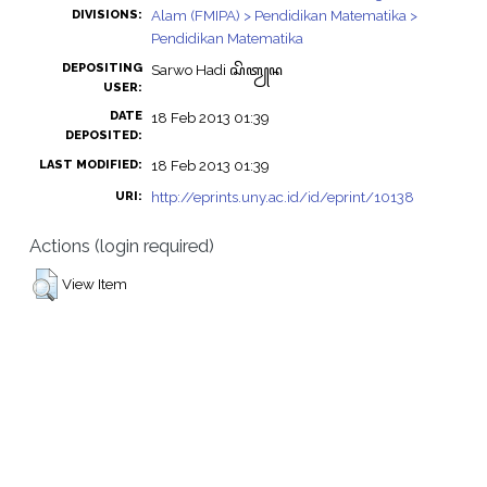
Alam (FMIPA) > Pendidikan Matematika >
DIVISIONS:
Pendidikan Matematika
DEPOSITING
Sarwo Hadi ꦱꦼꦠꦾꦤ
USER:
DATE
18 Feb 2013 01:39
DEPOSITED:
18 Feb 2013 01:39
LAST MODIFIED:
http://eprints.uny.ac.id/id/eprint/10138
URI:
Actions (login required)
View Item