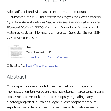
Ade Latif, S.Si.
and
Nikenasih Binatari, M.Si.
and
Rosita
Kusumawati, M.Sc
(2012)
Penentuan Harga Dan Batas Eksekusi
Opsi Tipe Amerika Model Black-Scholes Menggunakan Finite
Element Methods (FEM).
Kontribusi Pendidikan Matematika dan
Matematika dalam Membangun Karakter Guru dan Siswa. ISSN
978-979-16353-8-7
Text
T-22 Nikenasih.pdf
Download (649kB)
|
Preview
Official URL:
http://www.uny.ac.id
Abstract
Opsi dapat digunakan untuk memperoleh keuntungan dan
membatasi jumlah kerugian akibat perubahan harga saham yang
acak. Opsi tipe Amerika merupakan opsi yang paling banyak
diperdagangkan di bursa opsi. Agar investor dapat membuat
keputusan yang tepat di real market, harga dan batas eksekusi