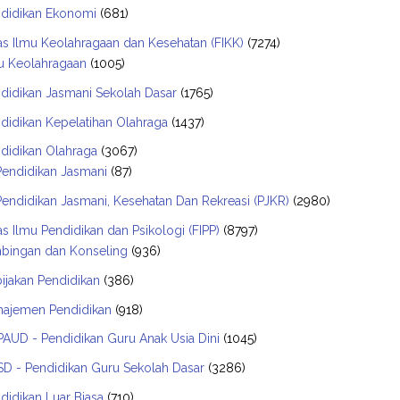
didikan Ekonomi
(681)
as Ilmu Keolahragaan dan Kesehatan (FIKK)
(7274)
u Keolahragaan
(1005)
didikan Jasmani Sekolah Dasar
(1765)
didikan Kepelatihan Olahraga
(1437)
didikan Olahraga
(3067)
Pendidikan Jasmani
(87)
Pendidikan Jasmani, Kesehatan Dan Rekreasi (PJKR)
(2980)
as Ilmu Pendidikan dan Psikologi (FIPP)
(8797)
bingan dan Konseling
(936)
ijakan Pendidikan
(386)
ajemen Pendidikan
(918)
AUD - Pendidikan Guru Anak Usia Dini
(1045)
D - Pendidikan Guru Sekolah Dasar
(3286)
didikan Luar Biasa
(710)