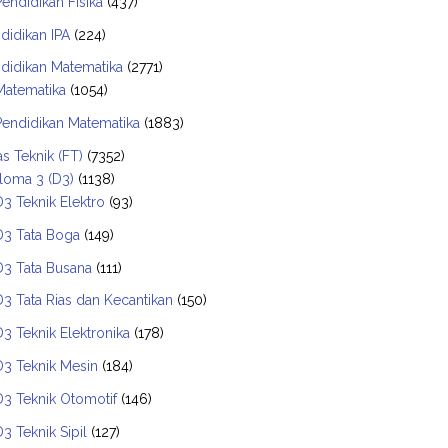
Pendidikan Fisika
(437)
didikan IPA
(224)
didikan Matematika
(2771)
Matematika
(1054)
Pendidikan Matematika
(1883)
as Teknik (FT)
(7352)
loma 3 (D3)
(1138)
D3 Teknik Elektro
(93)
D3 Tata Boga
(149)
D3 Tata Busana
(111)
D3 Tata Rias dan Kecantikan
(150)
D3 Teknik Elektronika
(178)
D3 Teknik Mesin
(184)
D3 Teknik Otomotif
(146)
D3 Teknik Sipil
(127)