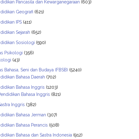
didikan Pancasila dan Kewarganegaraan
(603)
didikan Geografi
(621)
didikan IPS
(411)
didikan Sejarah
(652)
didikan Sosiologi
(590)
as Psikologi
(356)
kologi
(43)
as Bahasa, Seni dan Budaya (FBSB)
(5240)
didikan Bahasa Daerah
(702)
didikan Bahasa Inggris
(1203)
Pendidikan Bahasa Inggris
(821)
Sastra Inggris
(382)
didikan Bahasa Jerman
(307)
didikan Bahasa Perancis
(508)
didikan Bahasa dan Sastra Indonesia
(912)