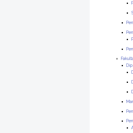
Pen
Pen
Pen
Fakult
Dip
Ma
Pen
Pen