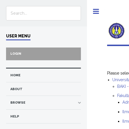
Toggle
USER MENU
LOGIN
Please sele
HOME
Universi
BAKI 
ABOUT
Fakult
Adm
BROWSE
Ilm
HELP
Ilm