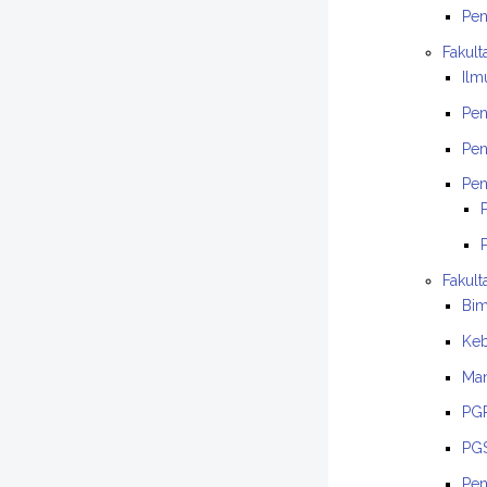
Pen
Fakult
Ilm
Pen
Pen
Pen
Fakult
Bim
Keb
Man
PGP
PGS
Pen