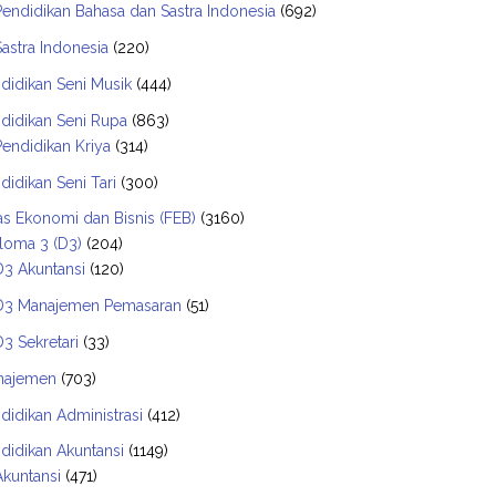
Pendidikan Bahasa dan Sastra Indonesia
(692)
Sastra Indonesia
(220)
didikan Seni Musik
(444)
didikan Seni Rupa
(863)
Pendidikan Kriya
(314)
didikan Seni Tari
(300)
as Ekonomi dan Bisnis (FEB)
(3160)
loma 3 (D3)
(204)
D3 Akuntansi
(120)
D3 Manajemen Pemasaran
(51)
D3 Sekretari
(33)
najemen
(703)
didikan Administrasi
(412)
didikan Akuntansi
(1149)
Akuntansi
(471)