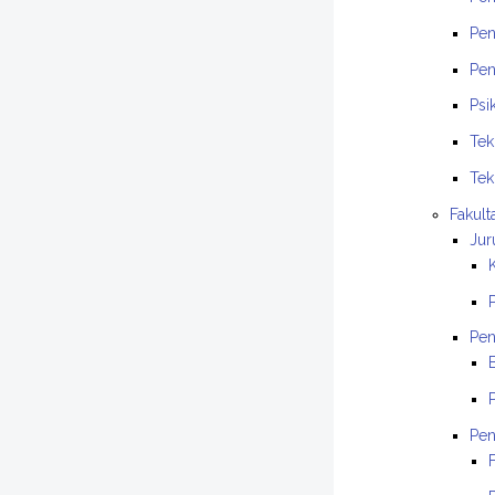
Pen
Pen
Psi
Tek
Tek
Fakul
Jur
Pen
Pen