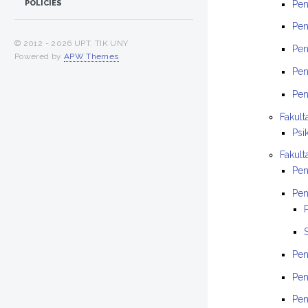
Pen
POLICIES
Pen
© 2012 -
2026 UPT. TIK UNY
Pen
Powered by
APW Themes
.
Pen
Pen
Fakult
Psi
Fakult
Pen
Pen
Pen
Pen
Pen