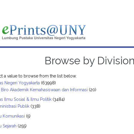
Browse by Divisio
ct a value to browse from the list below.
tas Negeri Yogyakarta
(63998)
- Biro Akademik Kemahasiswaan dan Informasi
(20)
as Ilmu Sosial & Ilmu Politik
(3484)
inistrasi Publik
(338)
u Komunikasi
(5)
u Sejarah
(255)