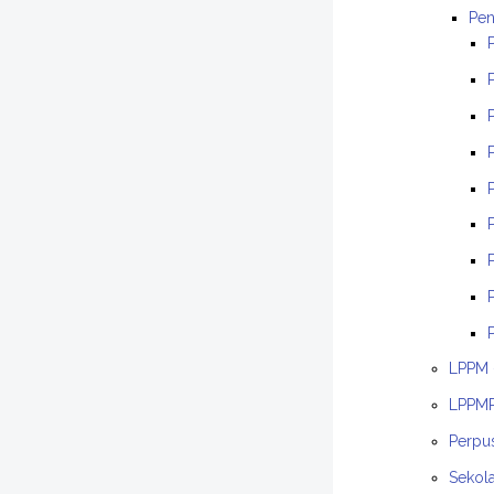
Pen
LPPM 
LPPMP
Perpu
Sekola