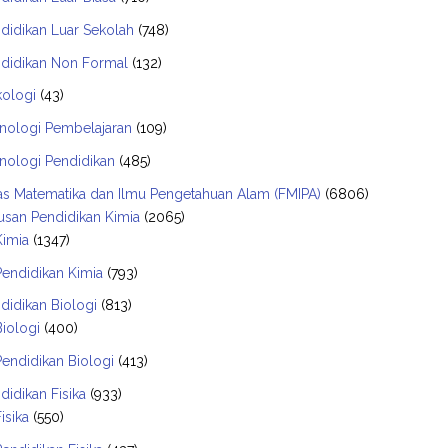
didikan Luar Sekolah
(748)
didikan Non Formal
(132)
kologi
(43)
nologi Pembelajaran
(109)
nologi Pendidikan
(485)
tas Matematika dan Ilmu Pengetahuan Alam (FMIPA)
(6806)
usan Pendidikan Kimia
(2065)
Kimia
(1347)
Pendidikan Kimia
(793)
didikan Biologi
(813)
Biologi
(400)
Pendidikan Biologi
(413)
didikan Fisika
(933)
Fisika
(550)