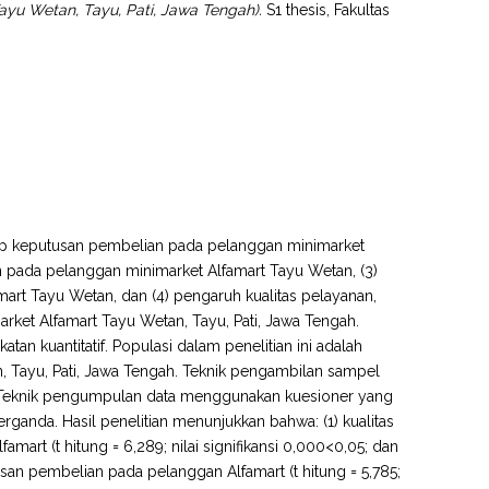
u Wetan, Tayu, Pati, Jawa Tengah).
S1 thesis, Fakultas
hadap keputusan pembelian pada pelanggan minimarket
 pada pelanggan minimarket Alfamart Tayu Wetan, (3)
rt Tayu Wetan, dan (4) pengaruh kualitas pelayanan,
rket Alfamart Tayu Wetan, Tayu, Pati, Jawa Tengah.
n kuantitatif. Populasi dalam penelitian ini adalah
 Tayu, Pati, Jawa Tengah. Teknik pengambilan sampel
Teknik pengumpulan data menggunakan kuesioner yang
berganda. Hasil penelitian menunjukkan bahwa: (1) kualitas
rt (t hitung = 6,289; nilai signifikansi 0,000<0,05; dan
usan pembelian pada pelanggan Alfamart (t hitung = 5,785;