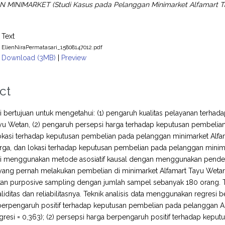
MINIMARKET (Studi Kasus pada Pelanggan Minimarket Alfamart Tay
Text
ElienNiraPermatasari_15808147012.pdf
Download (3MB)
|
Preview
ct
ini bertujuan untuk mengetahui: (1) pengaruh kualitas pelayanan ter
yu Wetan, (2) pengaruh persepsi harga terhadap keputusan pembelian
kasi terhadap keputusan pembelian pada pelanggan minimarket Alfama
rga, dan lokasi terhadap keputusan pembelian pada pelanggan minima
ini menggunakan metode asosiatif kausal dengan menggunakan pendekata
ang pernah melakukan pembelian di minimarket Alfamart Tayu Wetan,
n purposive sampling dengan jumlah sampel sebanyak 180 orang. 
validitas dan reliabilitasnya. Teknik analisis data menggunakan regresi 
erpengaruh positif terhadap keputusan pembelian pada pelanggan Alfama
egresi = 0,363); (2) persepsi harga berpengaruh positif terhadap keput