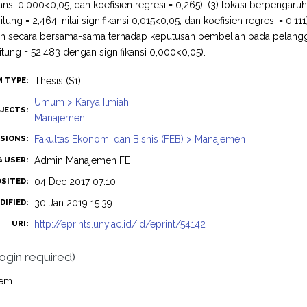
fikansi 0,000<0,05; dan koefisien regresi = 0,265); (3) lokasi berpeng
hitung = 2,464; nilai signifikansi 0,015<0,05; dan koefisien regresi = 0,1
h secara bersama-sama terhadap keputusan pembelian pada pelanggan
itung = 52,483 dengan signifikansi 0,000<0,05).
Thesis (S1)
M TYPE:
Umum > Karya Ilmiah
JECTS:
Manajemen
Fakultas Ekonomi dan Bisnis (FEB) > Manajemen
ISIONS:
Admin Manajemen FE
G USER:
04 Dec 2017 07:10
OSITED:
30 Jan 2019 15:39
DIFIED:
http://eprints.uny.ac.id/id/eprint/54142
URI:
login required)
tem