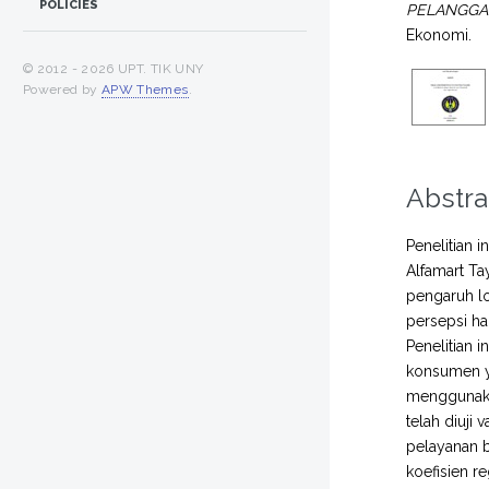
POLICIES
PELANGGAN 
Ekonomi.
© 2012 -
2026 UPT. TIK UNY
Powered by
APW Themes
.
Abstra
Penelitian 
Alfamart Ta
pengaruh lo
persepsi ha
Penelitian 
konsumen y
menggunaka
telah diuji 
pelayanan b
koefisien r