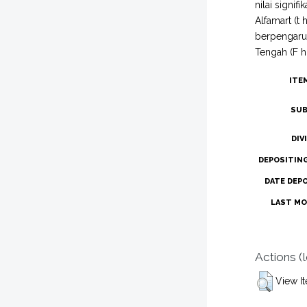
nilai signi
Alfamart (t 
berpengaru
Tengah (F h
ITE
SUB
DIV
DEPOSITIN
DATE DEP
LAST MO
Actions (
View I