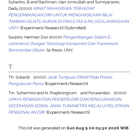
Suhartini, B
and
Rachman, Hari Amirullah
and
Sumiyarsono,
Dedy
(2000)
MINAT MAHASISWA TERHADAP
PENGEMBANGAN DIRI UNTUK MENGHASILKAN NILAI
TAMBAH (SUATU SURVAI DI FAKULTAS ILMU KEOLAHRAGAAN
UNY).
[Experiment/Research] (Submitted)
Surjono, Herman Dwi
(2000)
Pengembangan Sistem E-
commerce Dengan Teknologi Komponen Dan Framework
Berorientasi Obyek.
S2 thesis, UNY.
T
Th. Sukardi, .
(2000)
Jarak Tumpuan Efektif Pada Proses
Pengukuran Poros.
[Experiment/Research]
Tin, Suharmini
and
N. Praptiningrum, .
and
Purwandari, .
(2000)
UPAYA PENINGKATAN PERSEPSI DIRI DAN PENGURANGAN
KECEMASAN SOSIAL ANAK TUNANETRA MELALUI PELATIHAN
PENGENALAN DIRI.
[Experiment/Research]
This list was generated on
Sun Aug 9 00:05:50 2026 WIB
.