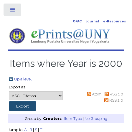
Toggle
OPAC
Journal
e-Resources
Items where Year is 2000
Up a level
Export as
Atom
RSS 1.0
RSS 2.0
Group by:
Creators
|
Item Type
|
No Grouping
Jump to:
A
|
B
|
S
|
T