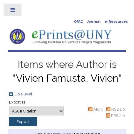
Toggle
OPAC
Journal
e-Resources
Items where Author is
"
Vivien Famusta, Vivien
"
Up a level
Export as
Atom
RSS 1.0
RSS 2.0