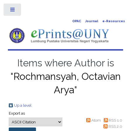
Toggle
OPAC
Journal
e-Resources
Items where Author is
"
Rochmansyah, Octavian
Arya
"
Up a level
Export as
Atom
RSS 1.0
RSS 2.0