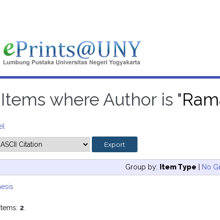
Items where Author is "
Rama
el
Group by:
Item Type
|
No G
esis
items:
2
.