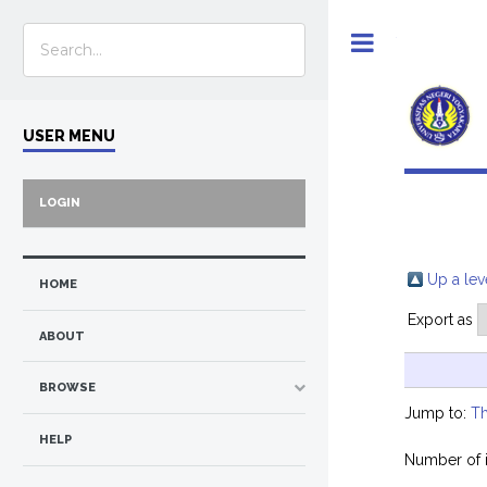
Toggle
USER MENU
LOGIN
Up a lev
HOME
Export as
ABOUT
BROWSE
Jump to:
Th
HELP
Number of 