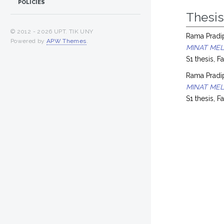
POLICIES
Thesi
© 2012 -
2026 UPT. TIK UNY
Rama Pradi
Powered by
APW Themes
.
MINAT MEL
S1 thesis, 
Rama Pradi
MINAT MEL
S1 thesis, 