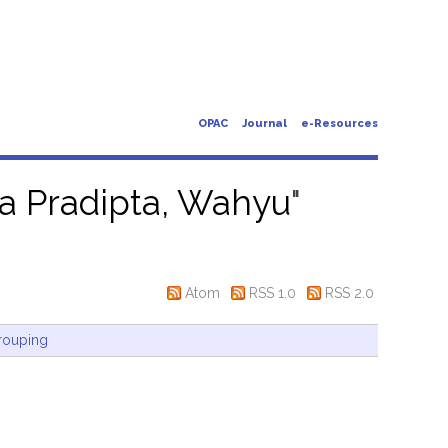
OPAC
Journal
e-Resources
 Pradipta, Wahyu
"
Atom
RSS 1.0
RSS 2.0
rouping