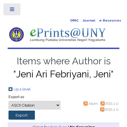
Toggle
OPAC
Journal
e-Resources
Items where Author is
"
Jeni Ari Febriyani, Jeni
"
Up a level
Export as
Atom
RSS 1.0
RSS 2.0