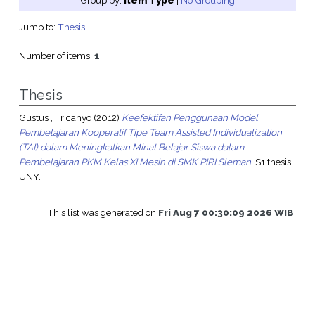
Group by:
Item Type
|
No Grouping
Jump to:
Thesis
Number of items:
1
.
Thesis
Gustus , Tricahyo
(2012)
Keefektifan Penggunaan Model
Pembelajaran Kooperatif Tipe Team Assisted Individualization
(TAI) dalam Meningkatkan Minat Belajar Siswa dalam
Pembelajaran PKM Kelas XI Mesin di SMK PIRI Sleman.
S1 thesis,
UNY.
This list was generated on
Fri Aug 7 00:30:09 2026 WIB
.