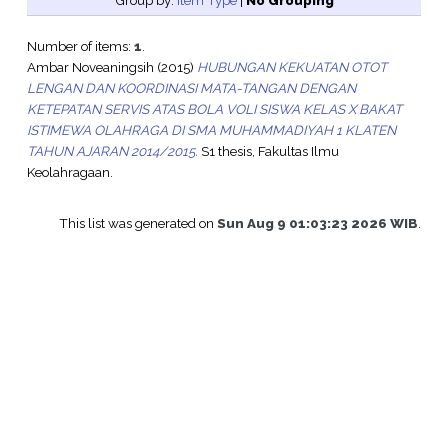
Group by:
Item Type
|
No Grouping
Number of items:
1
.
Ambar Noveaningsih
(2015)
HUBUNGAN KEKUATAN OTOT
LENGAN DAN KOORDINASI MATA-TANGAN DENGAN
KETEPATAN SERVIS ATAS BOLA VOLI SISWA KELAS X BAKAT
ISTIMEWA OLAHRAGA DI SMA MUHAMMADIYAH 1 KLATEN
TAHUN AJARAN 2014/2015.
S1 thesis, Fakultas Ilmu
Keolahragaan.
This list was generated on
Sun Aug 9 01:03:23 2026 WIB
.