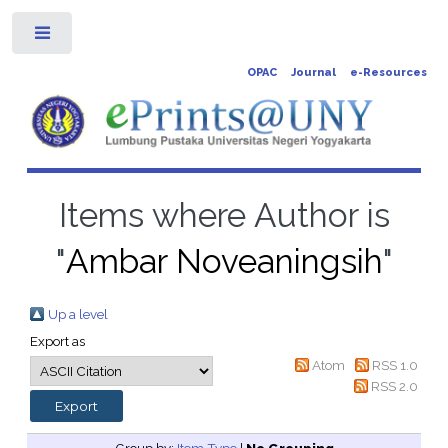
Toggle
OPAC
Journal
e-Resources
Items where Author is
"
Ambar Noveaningsih
"
Up a level
Export as
Atom
RSS 1.0
RSS 2.0